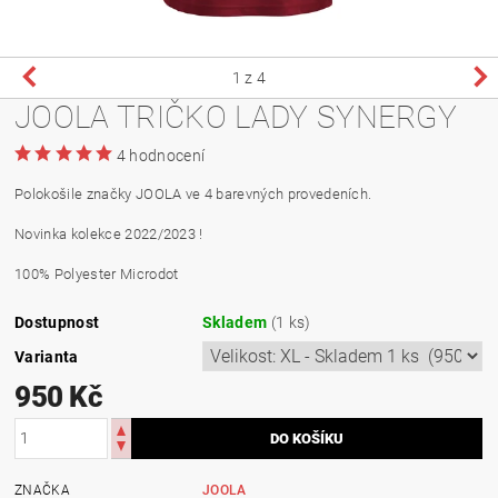
1
z 4
JOOLA TRIČKO LADY SYNERGY
4 hodnocení
Polokošile značky JOOLA ve 4 barevných provedeních.
Novinka kolekce 2022/2023 !
100% Polyester Microdot
Dostupnost
Skladem
(1 ks)
Varianta
950 Kč
ZNAČKA
JOOLA