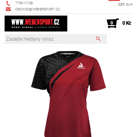
775911758
CZK
EUR
OBCHOD@WEBERSPORT.CZ
0
0 Kč