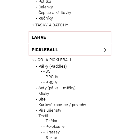
Potítka
Čelenky
Čepice a kšiltovky
Ručníky
TAŠKY A BATOHY
LÁHVE
PICKLEBALL
JOOLA PICKLEBALL
Pálky (Paddles)
- 3S
- PRO IV
- PRO V
Sety (pálka + míčky)
Míčky
Síťě
Kurtové koberce / povrchy
Příslušenství
Textil
- Trička
- Polokošile
- Kraťasy
- Sukně