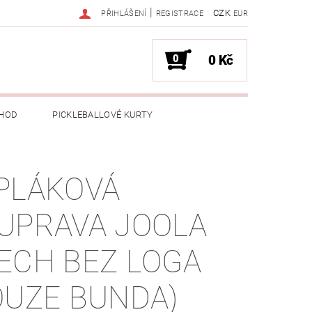
|
CZK
PŘIHLÁŠENÍ
REGISTRACE
EUR
0
0 Kč
HOD
PICKLEBALLOVÉ KURTY
PLÁKOVÁ
UPRAVA JOOLA
ECH BEZ LOGA
OUZE BUNDA)