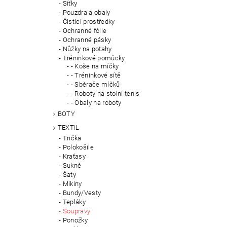
Síťky
Pouzdra a obaly
Čisticí prostředky
Ochranné fólie
Ochranné pásky
Nůžky na potahy
Tréninkové pomůcky
- Koše na míčky
- Tréninkové sítě
- Sběrače míčků
- Roboty na stolní tenis
- Obaly na roboty
BOTY
TEXTIL
Trička
Polokošile
Kraťasy
Sukně
Šaty
Mikiny
Bundy/Vesty
Tepláky
Soupravy
Ponožky