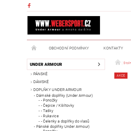
OBCHODNÍ PODMÍNKY
KONTAKTY
NAPIŠTE NÁM
MOJE OBJEDNÁVKA
Stoln
UNDER ARMOUR
PÁNSKÉ
AKCE
DÁMSKÉ
DOPLŇKY UNDER ARMOUR
Dámské doplňky (Under Armour)
- Ponožky
- Čepice / Kšiltovky
- Tašky
- Rukavice
- Čelenky a doplňky do vlasů
Pánské doplňky Under Armour)