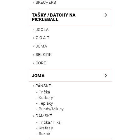
SKECHERS
TAŠKY / BATOHY NA
PICKLEBALL
JOOLA
G.O.A.T.
JOMA
SELKIRK
CORE
JOMA
PÁNSKÉ
Trička
Kraťasy
Tepláky
Bundy/Mikiny
DÁMSKÉ
Trička/Tílka
Kraťasy
Sukně