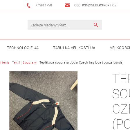
775911758
OBCHOD@WEBERSPORT.CZ
TECHNOLOGIE UA
TABULKA VELIKOSTÍ UA
VELKOOBC
í tenis
Textil
Soupravy
Tepláková souprava Joola Czech bez loga (pouze bunda)
TE
SO
CZ
(P