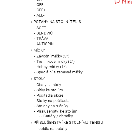
Přid
OFF
OFF+
ALL-
POTAHY NA STOLNÍ TENIS
SOFT
SENDVIČ
TRÁVA
ANTISPIN
MÍČKY
Závodní míčky (3*)
Tréninkové míčky (2*)
Hobby míčky (1*)
Speciální a zábavné míčky
STOLY
Obaly na stoly
Síťky ke stolům
Počítadla skóre
Stolky na počítadla
Stojany na ručníky
Příslušenství ke stolům
- Bariéry / ohrádky
PŘÍSLUŠENSTVÍ KE STOLNÍMU TENISU
Lepidla na potahy