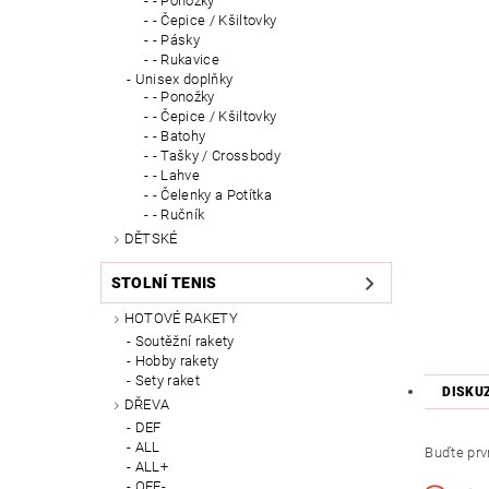
- Ponožky
- Čepice / Kšiltovky
- Pásky
- Rukavice
Unisex doplňky
- Ponožky
- Čepice / Kšiltovky
- Batohy
- Tašky / Crossbody
- Lahve
- Čelenky a Potítka
- Ručník
DĚTSKÉ
STOLNÍ TENIS
HOTOVÉ RAKETY
Soutěžní rakety
Hobby rakety
Sety raket
DISKU
DŘEVA
DEF
ALL
Buďte prvn
ALL+
OFF-