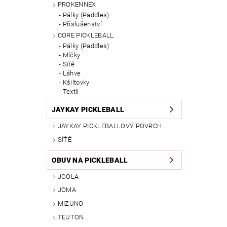
PROKENNEX
Pálky (Paddles)
Příslušenství
CORE PICKLEBALL
Pálky (Paddles)
Míčky
Síťě
Láhve
Kšiltovky
Textil
JAYKAY PICKLEBALL
JAYKAY PICKLEBALLOVÝ POVRCH
SÍŤĚ
OBUV NA PICKLEBALL
JOOLA
JOMA
MIZUNO
TEUTON