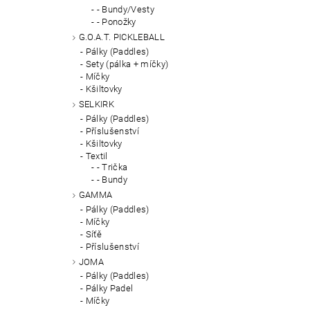
- Bundy/Vesty
- Ponožky
G.O.A.T. PICKLEBALL
Pálky (Paddles)
Sety (pálka + míčky)
Míčky
Kšiltovky
SELKIRK
Pálky (Paddles)
Příslušenství
Kšiltovky
Textil
- Trička
- Bundy
GAMMA
Pálky (Paddles)
Míčky
Síťě
Příslušenství
JOMA
Pálky (Paddles)
Pálky Padel
Míčky