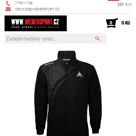
775911758
CZK
EUR
OBCHOD@WEBERSPORT.CZ
0
0 Kč