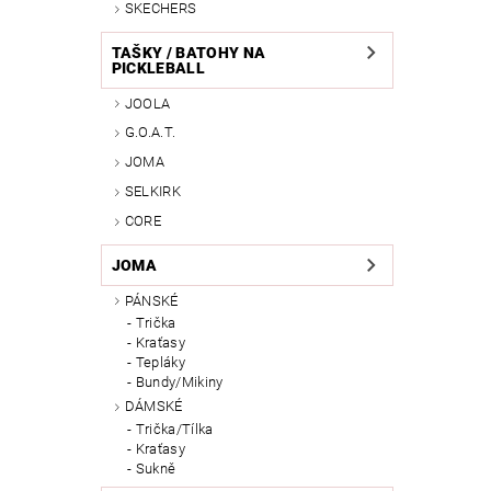
SKECHERS
TAŠKY / BATOHY NA
PICKLEBALL
JOOLA
G.O.A.T.
JOMA
SELKIRK
CORE
JOMA
PÁNSKÉ
Trička
Kraťasy
Tepláky
Bundy/Mikiny
DÁMSKÉ
Trička/Tílka
Kraťasy
Sukně