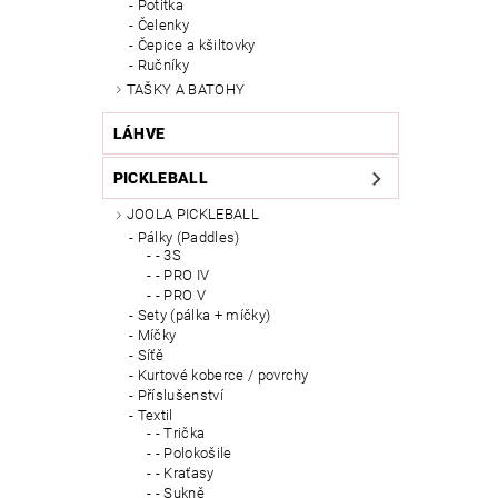
Potítka
Čelenky
Čepice a kšiltovky
Ručníky
TAŠKY A BATOHY
LÁHVE
PICKLEBALL
JOOLA PICKLEBALL
Pálky (Paddles)
- 3S
- PRO IV
- PRO V
Sety (pálka + míčky)
Míčky
Síťě
Kurtové koberce / povrchy
Příslušenství
Textil
- Trička
- Polokošile
- Kraťasy
- Sukně