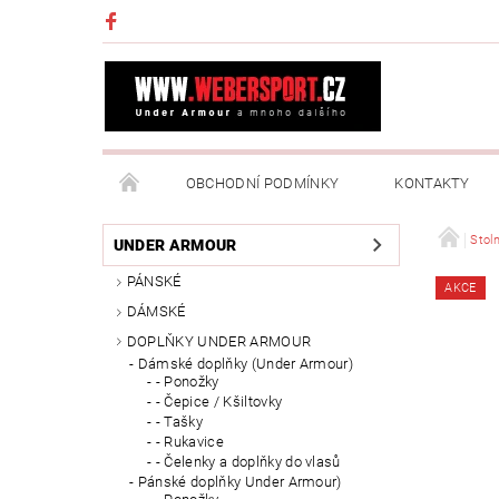
OBCHODNÍ PODMÍNKY
KONTAKTY
NAPIŠTE NÁM
MOJE OBJEDNÁVKA
Stoln
UNDER ARMOUR
PÁNSKÉ
AKCE
DÁMSKÉ
DOPLŇKY UNDER ARMOUR
Dámské doplňky (Under Armour)
- Ponožky
- Čepice / Kšiltovky
- Tašky
- Rukavice
- Čelenky a doplňky do vlasů
Pánské doplňky Under Armour)