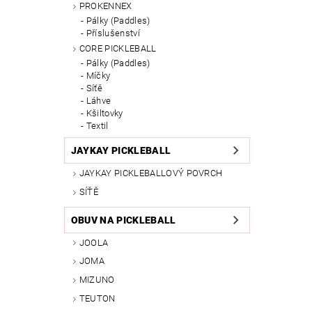
PROKENNEX
Pálky (Paddles)
Příslušenství
CORE PICKLEBALL
Pálky (Paddles)
Míčky
Síťě
Láhve
Kšiltovky
Textil
JAYKAY PICKLEBALL
JAYKAY PICKLEBALLOVÝ POVRCH
SÍŤĚ
OBUV NA PICKLEBALL
JOOLA
JOMA
MIZUNO
TEUTON