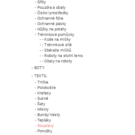
Síťky
Pouzdra a obaly
Čisticí prostředky
Ochranné fólie
Ochranné pásky
Nůžky na potahy
Tréninkové pomůcky
- Koše na míčky
- Tréninkové sítě
- Sběrače míčků
- Roboty na stolní tenis
- Obaly na roboty
BOTY
TEXTIL
Trička
Polokošile
Kraťasy
Sukně
Šaty
Mikiny
Bundy/Vesty
Tepláky
Soupravy
Ponožky