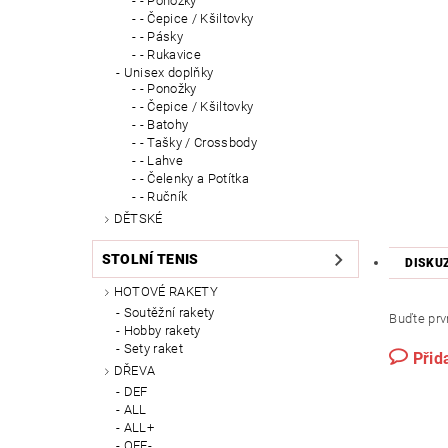
- Ponožky
- Čepice / Kšiltovky
- Pásky
- Rukavice
Unisex doplňky
- Ponožky
- Čepice / Kšiltovky
- Batohy
- Tašky / Crossbody
- Lahve
- Čelenky a Potítka
- Ručník
DĚTSKÉ
STOLNÍ TENIS
DISKU
HOTOVÉ RAKETY
Soutěžní rakety
Buďte prvn
Hobby rakety
Sety raket
Přid
DŘEVA
DEF
ALL
ALL+
OFF-