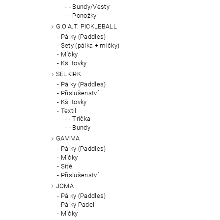
- Bundy/Vesty
- Ponožky
G.O.A.T. PICKLEBALL
Pálky (Paddles)
Sety (pálka + míčky)
Míčky
Kšiltovky
SELKIRK
Pálky (Paddles)
Příslušenství
Kšiltovky
Textil
- Trička
- Bundy
GAMMA
Pálky (Paddles)
Míčky
Síťě
Příslušenství
JOMA
Pálky (Paddles)
Pálky Padel
Míčky