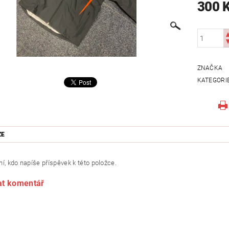
300 
ZNAČKA
KATEGORI
ZE
í, kdo napíše příspěvek k této položce.
at komentář