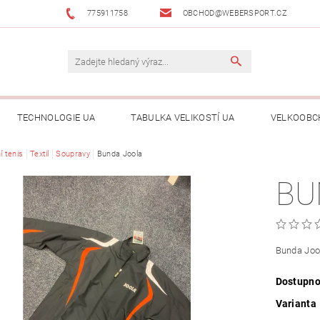
775911758
OBCHOD@WEBERSPORT.CZ
TECHNOLOGIE UA
TABULKA VELIKOSTÍ UA
VELKOOBC
í tenis
Textil
Soupravy
Bunda Joola
BU
Bunda Joo
Dostupno
Varianta