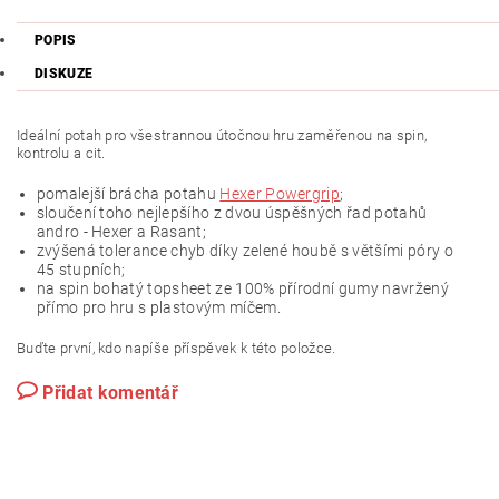
POPIS
DISKUZE
Ideální potah pro všestrannou útočnou hru zaměřenou na spin,
kontrolu a cit.
pomalejší brácha potahu
Hexer Powergrip
;
sloučení toho nejlepšího z dvou úspěšných řad potahů
andro - Hexer a Rasant;
zvýšená tolerance chyb díky zelené houbě s většími póry o
45 stupních;
na spin bohatý topsheet ze 100% přírodní gumy navržený
přímo pro hru s plastovým míčem.
Buďte první, kdo napíše příspěvek k této položce.
Přidat komentář