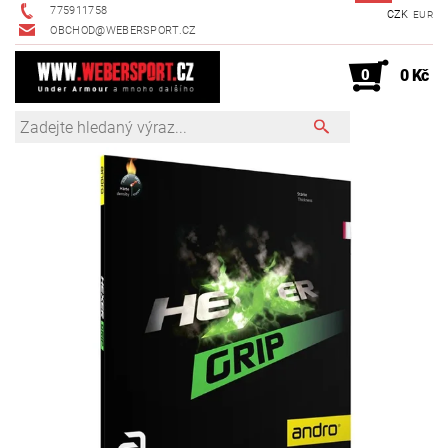
775911758
CZK
EUR
OBCHOD@WEBERSPORT.CZ
0
0 Kč