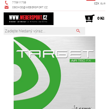
775911758
CZK
EUR
OBCHOD@WEBERSPORT.CZ
0
0 Kč