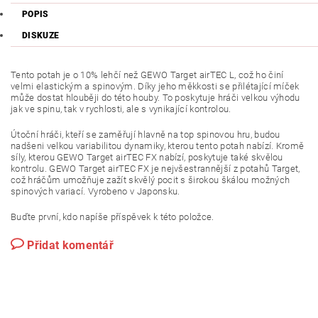
POPIS
DISKUZE
Tento potah je o 10% lehčí než GEWO Target airTEC L, což ho činí
velmi elastickým a spinovým. Díky jeho měkkosti se přilétající míček
může dostat hlouběji do této houby. To poskytuje hráči velkou výhodu
jak ve spinu, tak v rychlosti, ale s vynikající kontrolou.
Útoční hráči, kteří se zaměřují hlavně na top spinovou hru, budou
nadšeni velkou variabilitou dynamiky, kterou tento potah nabízí. Kromě
síly, kterou GEWO Target airTEC FX nabízí, poskytuje také skvělou
kontrolu. GEWO Target airTEC FX je nejvšestrannější z potahů Target,
což hráčům umožňuje zažít skvělý pocit s širokou škálou možných
spinových variací. Vyrobeno v Japonsku.
Buďte první, kdo napíše příspěvek k této položce.
Přidat komentář