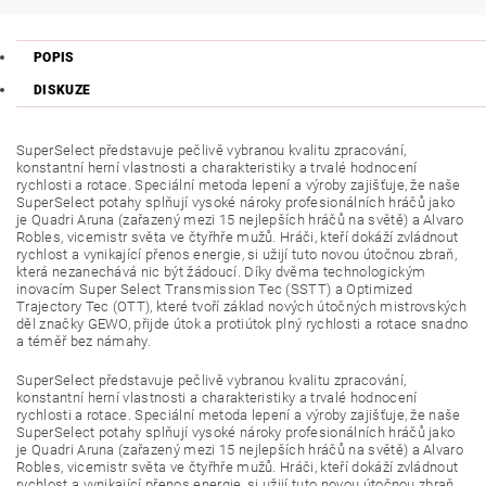
POPIS
DISKUZE
SuperSelect představuje pečlivě vybranou kvalitu zpracování,
konstantní herní vlastnosti a charakteristiky a trvalé hodnocení
rychlosti a rotace. Speciální metoda lepení a výroby zajišťuje, že naše
SuperSelect potahy splňují vysoké nároky profesionálních hráčů jako
je Quadri Aruna (zařazený mezi 15 nejlepších hráčů na světě) a Alvaro
Robles, vicemistr světa ve čtyřhře mužů. Hráči, kteří dokáží zvládnout
rychlost a vynikající přenos energie, si užijí tuto novou útočnou zbraň,
která nezanechává nic být žádoucí. Díky dvěma technologickým
inovacím Super Select Transmission Tec (SSTT) a Optimized
Trajectory Tec (OTT), které tvoří základ nových útočných mistrovských
děl značky GEWO, přijde útok a protiútok plný rychlosti a rotace snadno
a téměř bez námahy.
SuperSelect představuje pečlivě vybranou kvalitu zpracování,
konstantní herní vlastnosti a charakteristiky a trvalé hodnocení
rychlosti a rotace. Speciální metoda lepení a výroby zajišťuje, že naše
SuperSelect potahy splňují vysoké nároky profesionálních hráčů jako
je Quadri Aruna (zařazený mezi 15 nejlepších hráčů na světě) a Alvaro
Robles, vicemistr světa ve čtyřhře mužů. Hráči, kteří dokáží zvládnout
rychlost a vynikající přenos energie, si užijí tuto novou útočnou zbraň,