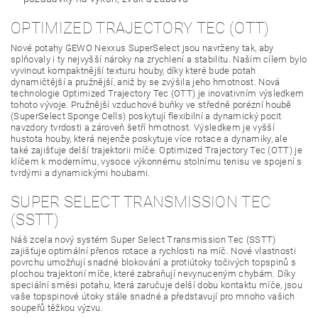
OPTIMIZED TRAJECTORY TEC (OTT)
Nové potahy GEWO Nexxus SuperSelect jsou navrženy tak, aby
splňovaly i ty nejvyšší nároky na zrychlení a stabilitu. Naším cílem bylo
vyvinout kompaktnější texturu houby, díky které bude potah
dynamičtější a pružnější, aniž by se zvýšila jeho hmotnost. Nová
technologie Optimized Trajectory Tec (OTT) je inovativním výsledkem
tohoto vývoje. Pružnější vzduchové buňky ve středně porézní houbě
(SuperSelect Sponge Cells) poskytují flexibilní a dynamický pocit
navzdory tvrdosti a zároveň šetří hmotnost. Výsledkem je vyšší
hustota houby, která nejenže poskytuje více rotace a dynamiky, ale
také zajišťuje delší trajektorii míče. Optimized Trajectory Tec (OTT) je
klíčem k modernímu, vysoce výkonnému stolnímu tenisu ve spojení s
tvrdými a dynamickými houbami.
SUPER SELECT TRANSMISSION TEC
(SSTT)
Náš zcela nový systém Super Select Transmission Tec (SSTT)
zajišťuje optimální přenos rotace a rychlosti na míč. Nové vlastnosti
povrchu umožňují snadné blokování a protiútoky točivých topspinů s
plochou trajektorií míče, které zabraňují nevynuceným chybám. Díky
speciální směsi potahu, která zaručuje delší dobu kontaktu míče, jsou
vaše topspinové útoky stále snadné a představují pro mnoho vašich
soupeřů těžkou výzvu.