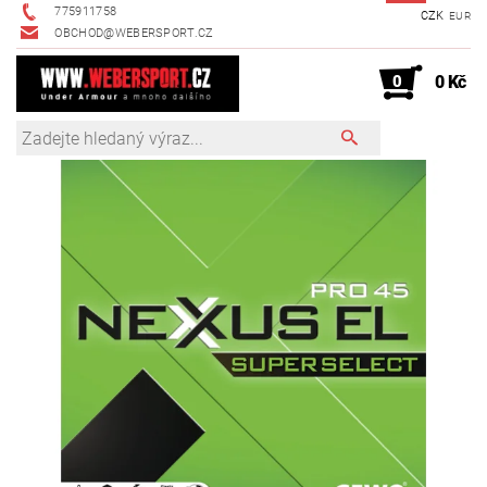
775911758
CZK
EUR
OBCHOD@WEBERSPORT.CZ
0
0 Kč