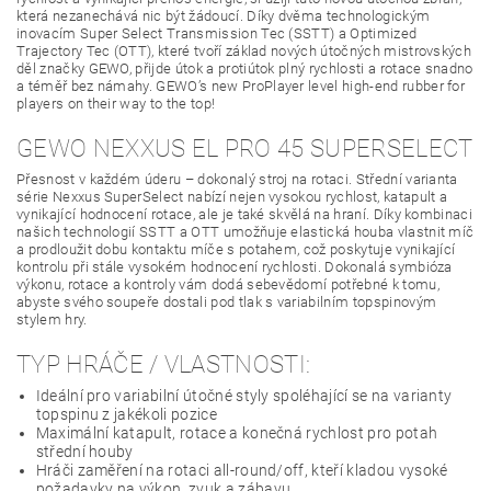
která nezanechává nic být žádoucí. Díky dvěma technologickým
inovacím Super Select Transmission Tec (SSTT) a Optimized
Trajectory Tec (OTT), které tvoří základ nových útočných mistrovských
děl značky GEWO, přijde útok a protiútok plný rychlosti a rotace snadno
a téměř bez námahy. GEWO’s new ProPlayer level high-end rubber for
players on their way to the top!
GEWO NEXXUS EL PRO 45 SUPERSELECT
Přesnost v každém úderu – dokonalý stroj na rotaci. Střední varianta
série Nexxus SuperSelect nabízí nejen vysokou rychlost, katapult a
vynikající hodnocení rotace, ale je také skvělá na hraní. Díky kombinaci
našich technologií SSTT a OTT umožňuje elastická houba vlastnit míč
a prodloužit dobu kontaktu míče s potahem, což poskytuje vynikající
kontrolu při stále vysokém hodnocení rychlosti. Dokonalá symbióza
výkonu, rotace a kontroly vám dodá sebevědomí potřebné k tomu,
abyste svého soupeře dostali pod tlak s variabilním topspinovým
stylem hry.
TYP HRÁČE / VLASTNOSTI:
Ideální pro variabilní útočné styly spoléhající se na varianty
topspinu z jakékoli pozice
Maximální katapult, rotace a konečná rychlost pro potah
střední houby
Hráči zaměření na rotaci all-round/off, kteří kladou vysoké
požadavky na výkon, zvuk a zábavu