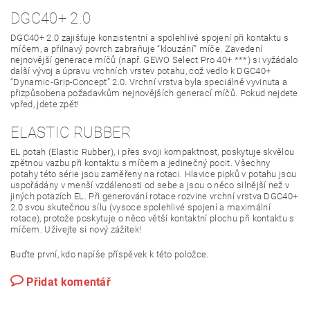
DGC40+ 2.0
DGC40+ 2.0 zajišťuje konzistentní a spolehlivé spojení při kontaktu s
míčem, a přilnavý povrch zabraňuje “klouzání” míče. Zavedení
nejnovější generace míčů (např. GEWO Select Pro 40+ ***) si vyžádalo
další vývoj a úpravu vrchních vrstev potahu, což vedlo k DGC40+
“Dynamic-Grip-Concept” 2.0. Vrchní vrstva byla speciálně vyvinuta a
přizpůsobena požadavkům nejnovějších generací míčů. Pokud nejdete
vpřed, jdete zpět!
ELASTIC RUBBER
EL potah (Elastic Rubber), i přes svoji kompaktnost, poskytuje skvělou
zpětnou vazbu při kontaktu s míčem a jedinečný pocit. Všechny
potahy této série jsou zaměřeny na rotaci. Hlavice pipků v potahu jsou
uspořádány v menší vzdálenosti od sebe a jsou o něco silnější než v
jiných potazích EL. Při generování rotace rozvine vrchní vrstva DGC40+
2.0 svou skutečnou sílu (vysoce spolehlivé spojení a maximální
rotace), protože poskytuje o něco větší kontaktní plochu při kontaktu s
míčem. Užívejte si nový zážitek!
Buďte první, kdo napíše příspěvek k této položce.
Přidat komentář