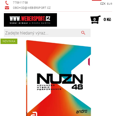
775911758
CZK
EUR
OBCHOD@WEBERSPORT.CZ
0
0 Kč
NOVINKA