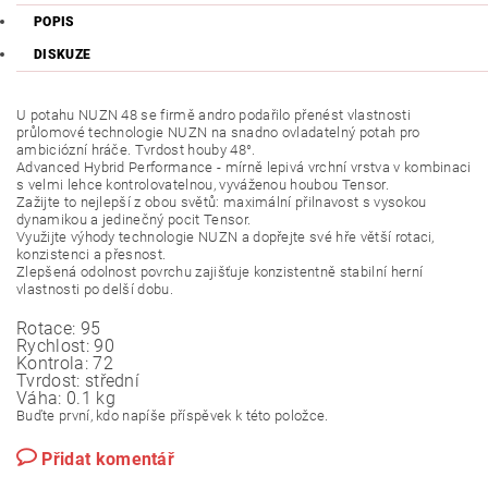
POPIS
DISKUZE
U potahu NUZN 48 se firmě andro podařilo přenést vlastnosti
průlomové technologie NUZN na snadno ovladatelný potah pro
ambiciózní hráče. Tvrdost houby 48°.
Advanced Hybrid Performance - mírně lepivá vrchní vrstva v kombinaci
s velmi lehce kontrolovatelnou, vyváženou houbou Tensor.
Zažijte to nejlepší z obou světů: maximální přilnavost s vysokou
dynamikou a jedinečný pocit Tensor.
Využijte výhody technologie NUZN a dopřejte své hře větší rotaci,
konzistenci a přesnost.
Zlepšená odolnost povrchu zajišťuje konzistentně stabilní herní
vlastnosti po delší dobu.
Rotace:
95
Rychlost:
90
Kontrola:
72
Tvrdost:
střední
Váha:
0.1 kg
Buďte první, kdo napíše příspěvek k této položce.
Přidat komentář