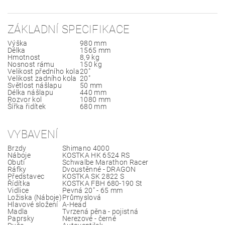
ZÁKLADNÍ SPECIFIKACE
Výška
980 mm
Délka
1565 mm
Hmotnost
8,9 kg
Nosnost rámu
150 kg
Velikost předního kola
20"
Velikost zadního kola
20"
Světlost nášlapu
50 mm
Délka nášlapu
440 mm
Rozvor kol
1080 mm
Šířka řidítek
680 mm
VYBAVENÍ
Brzdy
Shimano 4000
Náboje
KOSTKA HK 6524 RS
Obutí
Schwalbe Marathon Racer
Ráfky
Dvoustěnné - DRAGON
Představec
KOSTKA SK 2822 S
Řídítka
KOSTKA FBH 680-190 St
Vidlice
Pevná 20" - 65 mm
Ložiska (Náboje)
Průmyslová
Hlavové složení
A-Head
Madla
Tvrzená pěna - pojistná
Paprsky
Nerezové - černé