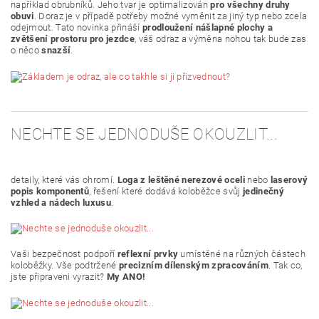
například obrubníků. Jeho tvar je optimalizován
pro všechny druhy
obuvi
. Doraz je v případě potřeby možné vyměnit za jiný typ nebo zcela
odejmout. Tato novinka přináší
prodloužení nášlapné plochy a
zvětšení prostoru pro jezdce
, váš odraz a výměna nohou tak bude zas
o něco
snazší
.
NECHTE SE JEDNODUŠE OKOUZLIT...
detaily, které vás ohromí.
Loga z leštěné nerezové oceli
nebo
laserový
popis komponentů
, řešení které dodává koloběžce svůj
jedinečný
vzhled a nádech luxusu
.
Vaši bezpečnost podpoří
reflexní prvky
umístěné na různých částech
koloběžky. Vše podtržené
precizním dílenským zpracováním
. Tak co,
jste připraveni vyrazit?
My ANO!