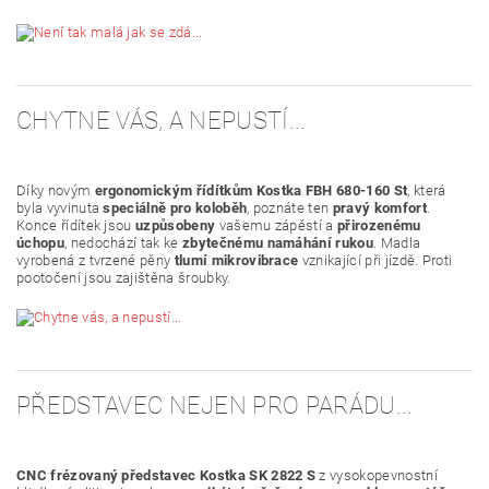
CHYTNE VÁS, A NEPUSTÍ...
Díky novým
ergonomickým řídítkům Kostka FBH 680-160 St
, která
byla vyvinuta
speciálně pro koloběh
, poznáte ten
pravý komfort
.
Konce řídítek jsou
uzpůsobeny
vašemu zápěstí a
přirozenému
úchopu
, nedochází tak ke
zbytečnému namáhání rukou
. Madla
vyrobená z tvrzené pěny
tlumí mikrovibrace
vznikající při jízdě. Proti
pootočení jsou zajištěna šroubky.
PŘEDSTAVEC NEJEN PRO PARÁDU...
CNC frézovaný představec Kostka SK 2822 S
z vysokopevnostní