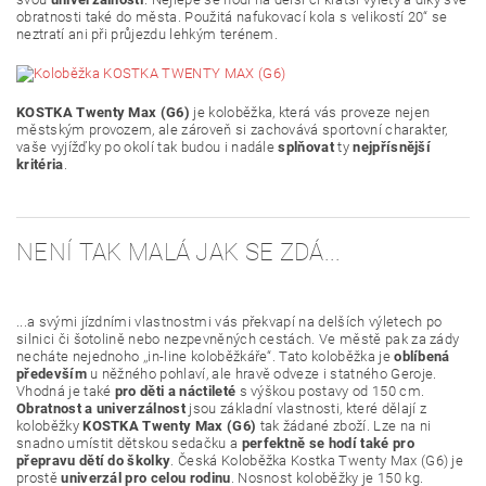
obratnosti také do města. Použitá nafukovací kola s velikostí 20“ se
neztratí ani při průjezdu lehkým terénem.
KOSTKA Twenty Max (G6)
je koloběžka, která vás proveze nejen
městským provozem, ale zároveň si zachovává sportovní charakter,
vaše vyjížďky po okolí tak budou i nadále
splňovat
ty
nejpřísnější
kritéria
.
NENÍ TAK MALÁ JAK SE ZDÁ...
...a svými jízdními vlastnostmi vás překvapí na delších výletech po
silnici či šotolině nebo nezpevněných cestách. Ve městě pak za zády
necháte nejednoho ,,in-line koloběžkáře“. Tato koloběžka je
oblíbená
především
u něžného pohlaví, ale hravě odveze i statného Geroje.
Vhodná je také
pro děti a náctileté
s výškou postavy od 150 cm.
Obratnost a univerzálnost
jsou základní vlastnosti, které dělají z
koloběžky
KOSTKA Twenty Max (G6)
tak žádané zboží. Lze na ni
snadno umístit dětskou sedačku a
perfektně se hodí také pro
přepravu dětí do školky
. Česká Koloběžka Kostka Twenty Max (G6) je
prostě
univerzál pro celou rodinu
. Nosnost koloběžky je 150 kg.