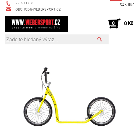
775911758
CZK
EUR
OBCHOD@WEBERSPORT.CZ
0
0 Kč