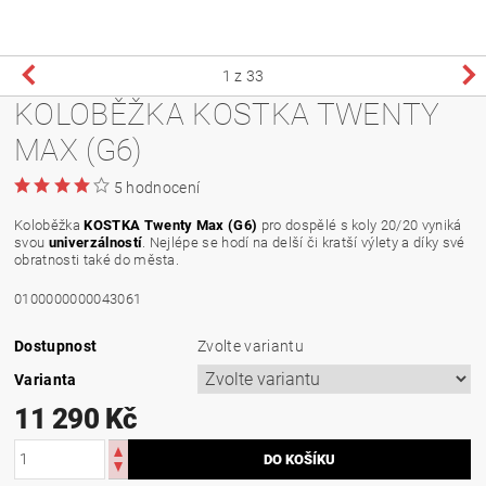
1
z 33
KOLOBĚŽKA KOSTKA TWENTY
MAX (G6)
5 hodnocení
Koloběžka
KOSTKA Twenty Max (G6)
pro dospělé s koly 20/20 vyniká
svou
univerzálností
. Nejlépe se hodí na delší či kratší výlety a díky své
obratnosti také do města.
0100000000043061
Dostupnost
Zvolte variantu
Varianta
11 290 Kč