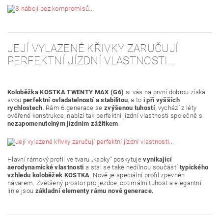
JEJÍ VYLAZENÉ KŘIVKY ZARUČUJÍ
PERFEKTNÍ JÍZDNÍ VLASTNOSTI...
Koloběžka KOSTKA TWENTY MAX (G6)
si vás na první dobrou získá
svou
perfektní ovladatelností a stabilitou
, a to
i při vyšších
rychlostech
. Rám 6.generace se
zvýšenou tuhostí
, vychází z léty
ověřené konstrukce, nabízí tak perfektní jízdní vlastnosti společně s
nezapomenutelným jízdním zážitkem
.
Hlavní rámový profil ve tvaru „kapky“ poskytuje
vynikající
aerodynamické vlastnosti
a stal se také nedílnou součástí
typického
vzhledu koloběžek KOSTKA
. Nově je speciální profil zpevněn
návarem. Zvětšený prostor pro jezdce, optimální tuhost a elegantní
linie jsou
základní elementy rámu nové generace.