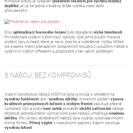
hliníkové slitiny, je vybaven
unikátním řešením pro rychlou montáž
doplňků
, ať už se jedná o brašny, držák vodítka nebo další
příslušenství.
Díky
optimalizaci tvarového řešení
bylo dosaženo
nízké hmotnosti
.
Pro dokonalé uložení s eliminací výskytu vůle jsme použili hlavové
složení typu A-head, které je navíc pracho a vodotěsné. Výšku řídítek
lze snadno měnit přeházením distančních kroužků či použitím řidítek s
vyšším či nižším offsetem a přzpůsobit ji tak vašim potřebám.
S NÁBOJI BEZ KOMPROMISŮ...
Vlastní konstrukce nábojů KOSTKA byla vyvinuta s ohledem na
vysokou funkčnost
, ale i
snadnou údržbu
. Inovativní uložení
vysoce
kvalitních průmyslových ložisek s nízkým třením
zaručuje přesné
vymezení vůlí, a proto
není nutné
provádět
složité seřizování
náboje.
Možnost jednoduchého vyjmutí koncovek nábojů umožňuje
snadnou
údržbu
. Pro výrobu obráběných nábojů byla využita vysokopevnostní
slitina hliníku.
Přímý výplet
s nerezovými paprsky Sapim zaručuje
vysokou tuhost
.