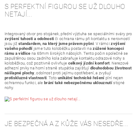
S PERFEKTNÍ FIGUROU SE UŽ DLOUHO
NETAJÍ...
Integrovaný otvor pro stojánek, přední výztuha se speciálními sváry pro
zvýšení tuhosti a odolnosti
či ochrana rámu při kontaktu s nerovností
jsou již
standardem, na který jsme právem pyšni
. V rámci
zvýšení
vašeho pohodlí
jsme tuto koloběžku postavili na
zúžené koncepci
rámu a vidlice
na 65mm širokých nábojích. Tento počin společně se
zapuštěnou osou zadního kola zabraňuje kontaktu odrazové nohy s
koloběžkou, což pozitivně ovlivňuje
celkový jízdní komfort
. Nerezové
adhezní prvky na horní straně stupátka zajišťují
dlouhodobou životnost
nášlapné plochy
, odolnost proti jejímu opotřebení, a zvyšují
protiskluzné vlastnosti
. Toto
unikátní technické řešení
plní nejen
ochrannou funkci, ale
brání také nebezpečnému uklouznutí
stojné
nohy.
JE BEZPEČNÁ A Z KŮŽE VÁS NESEDŘE...