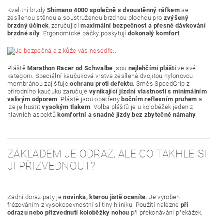
Kvalitní brzdy
Shimano 4000 společně s dvoustěnný ráfkem
se
zesílenou stěnou a soustruženou brzdnou plochou pro
zvýšený
brzdný účinek
, zaručující
maximální bezpečnost a přesné dávkování
brzdné síly
. Ergonomické páčky poskytují
dokonalý komfort
.
Pláště
Marathon Racer od Schwalbe
jsou
nejlehčími plášti
ve své
kategorii. Speciální kaučuková vrstva zesílená dvojitou nylonovou
membránou zajišťuje
ochranu proti defektu
. Směs SpeedGrip z
přírodního kaučuku zaručuje
vynikající jízdní vlastnosti s minimálním
valivým odporem
. Pláště jsou opatřeny
bočním reflexním pruhem
a
lze je hustit
vysokým tlakem
. Volba plášťů je u koloběžek jeden z
hlavních aspektů
komfortní a snadné jízdy bez zbytečné námahy
.
ZÁKLADEM JE ODRAZ, ALE CO TAKHLE SI
JI PŘIZVEDNOUT?
Zadní doraz paty je
novinka, kterou jistě oceníte
. Je vyroben
frézováním z vysokopevnostní slitiny hliníku. Použití nalezne
při
odrazu nebo přizvednutí koloběžky nohou
při překonávání překážek,