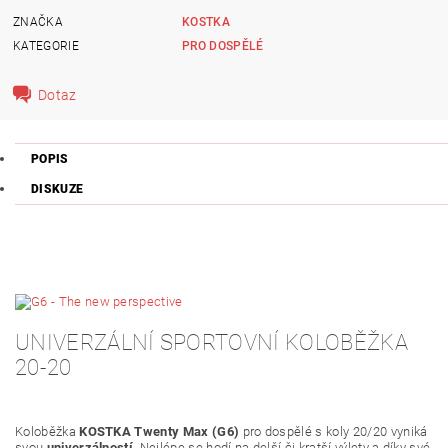
ZNAČKA
KOSTKA
KATEGORIE
PRO DOSPĚLÉ
Dotaz
POPIS
DISKUZE
UNIVERZÁLNÍ SPORTOVNÍ KOLOBĚŽKA
20-20
Koloběžka
KOSTKA Twenty Max (G6)
pro dospělé s koly 20/20 vyniká
svou
univerzálností
. Nejlépe se hodí na delší či kratší výlety a díky své