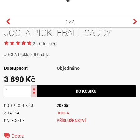
1
z 3
JOOLA PICKLEBALL CADDY
2 hodnocení
JOOLA Pickleball Caddy.
Dostupnost
Objednáno
3 890 Kč
KÓD PRODUKTU
20305
ZNAČKA
JOOLA
KATEGORIE
PŘÍSLUŠENSTVÍ
Dotaz