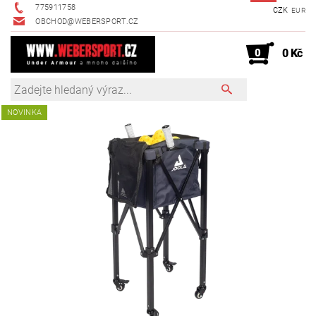
775911758
CZK
EUR
OBCHOD@WEBERSPORT.CZ
0
0 Kč
NOVINKA