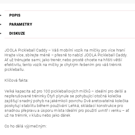
POPIS
PARAMETRY
DISKUZE
JOOLA Pickleball Caddy – Váš mobilní vozík na míčky pro více hraní
Hrajte více, sbírejte méně – přesně to nabízí JOOLA Pickleball Caddy.
Ať už trénujete sami, jako trenér, nebo prostě chcete na hřišti větší
efektivitu, tento vozík na míčky je chytrým řešením pro váš trénink
pickleballu.
Klíčová fakta:
Velká kapacita až pro 100 pickleballových míčků – ideální pro delší a
nepřerušované tréninky Čtyři plynule se pohybující otočná kolečka
zajišťují snadný pohyb na jakémkoli povrchu Dvě aretovatelná kolečka
poskytují stabilitu během používání Lehká, skládací konstrukce pro
snadnou přepravu a úsporu místa Ideální pro použití uvnitř i venku – ať
už na trénink, v klubu nebo jako dárek
Co ho dělá výjimečným: