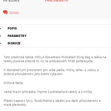
KATEGORIE
PŘÍSLUŠENSTVÍ
Dotaz
POPIS
PARAMETRY
DISKUZE
Tato praktická taška JOOLA Essentials Pickleball Sling Bag a taška na
rakety ponese přesně to, co na piklbalovém hřišti potřebujete.
S dostatečným prostorem pro vaše pádla, míčky, láhev s vodou a
drobné příslušenství jste dobře vybaveni.
Klíčová fakta:
Velká hlavní přihrádka: Pojme 2 pikleballové rakety a 4 míčky.
Přední kapsa z lycry: Rozšiřitelná a ideální pro další příslušenství a
malé předměty.