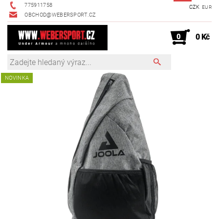
775911758
CZK
EUR
OBCHOD@WEBERSPORT.CZ
0
0 Kč
NOVINKA