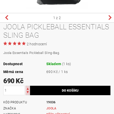
1
z 2
JOOLA PICKLEBALL ESSENTIALS
SLING BAG
2 hodnocení
Joola Essentials Pickleball Sling-Bag.
Dostupnost
Skladem
(1 ks)
Měrná cena
690 Kč / 1 ks
690 Kč
KÓD PRODUKTU
19036
ZNAČKA
JOOLA