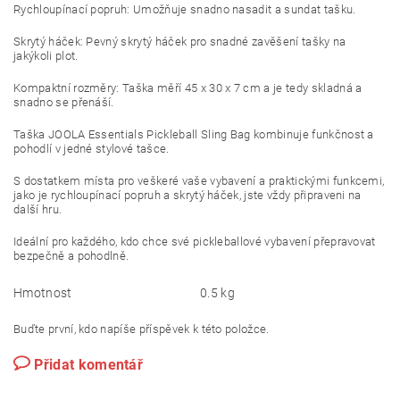
Rychloupínací popruh: Umožňuje snadno nasadit a sundat tašku.
Skrytý háček: Pevný skrytý háček pro snadné zavěšení tašky na
jakýkoli plot.
Kompaktní rozměry: Taška měří 45 x 30 x 7 cm a je tedy skladná a
snadno se přenáší.
Taška JOOLA Essentials Pickleball Sling Bag kombinuje funkčnost a
pohodlí v jedné stylové tašce.
S dostatkem místa pro veškeré vaše vybavení a praktickými funkcemi,
jako je rychloupínací popruh a skrytý háček, jste vždy připraveni na
další hru.
Ideální pro každého, kdo chce své pickleballové vybavení přepravovat
bezpečně a pohodlně.
Hmotnost
0.5 kg
Buďte první, kdo napíše příspěvek k této položce.
Přidat komentář