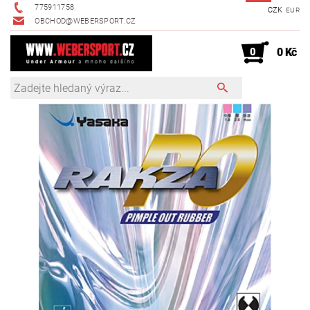
775911758
CZK
EUR
OBCHOD@WEBERSPORT.CZ
0
0 Kč