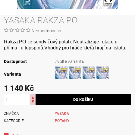
YASAKA RAKZA PO
Neohodnoceno
Rakza PO je sendvičový potah. Neutralizuje rotace u
příjmu i u topspinů.Vhodný pro hráče,kteřá hrají na jistotu.
Dostupnost
Zvolte variantu
Varianta
1 140 Kč
ZNAČKA
YASAKA
KATEGORIE
POTAHY