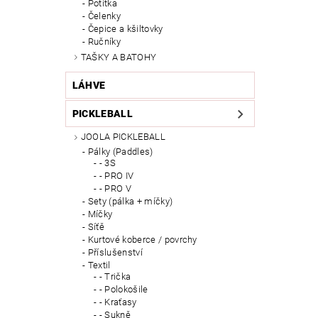
Potítka
Čelenky
Čepice a kšiltovky
Ručníky
TAŠKY A BATOHY
LÁHVE
PICKLEBALL
JOOLA PICKLEBALL
Pálky (Paddles)
- 3S
- PRO IV
- PRO V
Sety (pálka + míčky)
Míčky
Síťě
Kurtové koberce / povrchy
Příslušenství
Textil
- Trička
- Polokošile
- Kraťasy
- Sukně