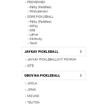
PROKENNEX
Pálky (Paddles)
Příslušenství
CORE PICKLEBALL
Pálky (Paddles)
Míčky
Síťě
Láhve
Kšiltovky
Textil
JAYKAY PICKLEBALL
JAYKAY PICKLEBALLOVÝ POVRCH
SÍŤĚ
OBUV NA PICKLEBALL
JOOLA
JOMA
MIZUNO
TEUTON