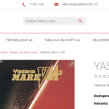
775911758
OBCHOD@WEBERSPORT.CZ
TECHNOLOGIE UA
TABULKA VELIKOSTÍ UA
VELKOOBC
í tenis
Potahy na stolní tenis
YASAKA Mark V M2
YA
YASAKA M
Dostupno
Varianta