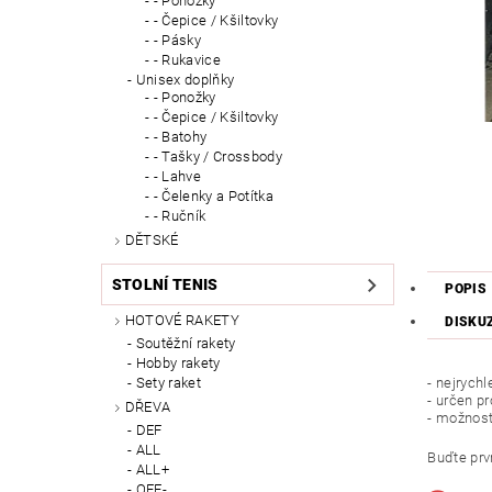
- Ponožky
- Čepice / Kšiltovky
- Pásky
- Rukavice
Unisex doplňky
- Ponožky
- Čepice / Kšiltovky
- Batohy
- Tašky / Crossbody
- Lahve
- Čelenky a Potítka
- Ručník
DĚTSKÉ
STOLNÍ TENIS
POPIS
HOTOVÉ RAKETY
DISKU
Soutěžní rakety
Hobby rakety
Sety raket
- nejrychl
- určen pr
DŘEVA
- možnost 
DEF
ALL
Buďte prvn
ALL+
OFF-