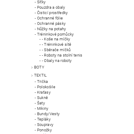
Síťky
Pouzdra a obaly
Čisticí prostředky
Ochranné fólie
Ochranné pásky
Nůžky na potahy
Tréninkové pomůcky
- Koše na míčky
- Tréninkové sítě
- Sběrače míčků
- Roboty na stolní tenis
- Obaly na roboty
BOTY
TEXTIL
Trička
Polokošile
Kraťasy
Sukně
Šaty
Mikiny
Bundy/Vesty
Tepláky
Soupravy
Ponožky