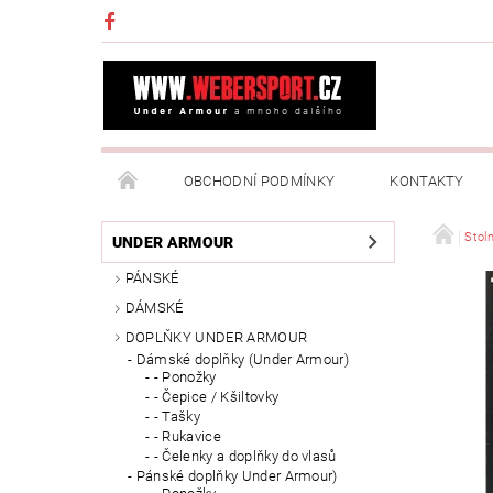
OBCHODNÍ PODMÍNKY
KONTAKTY
NAPIŠTE NÁM
MOJE OBJEDNÁVKA
Stoln
UNDER ARMOUR
PÁNSKÉ
DÁMSKÉ
DOPLŇKY UNDER ARMOUR
Dámské doplňky (Under Armour)
- Ponožky
- Čepice / Kšiltovky
- Tašky
- Rukavice
- Čelenky a doplňky do vlasů
Pánské doplňky Under Armour)