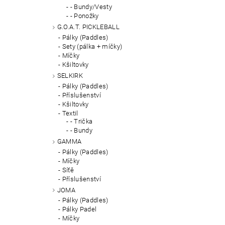
- Bundy/Vesty
- Ponožky
G.O.A.T. PICKLEBALL
Pálky (Paddles)
Sety (pálka + míčky)
Míčky
Kšiltovky
SELKIRK
Pálky (Paddles)
Příslušenství
Kšiltovky
Textil
- Trička
- Bundy
GAMMA
Pálky (Paddles)
Míčky
Síťě
Příslušenství
JOMA
Pálky (Paddles)
Pálky Padel
Míčky