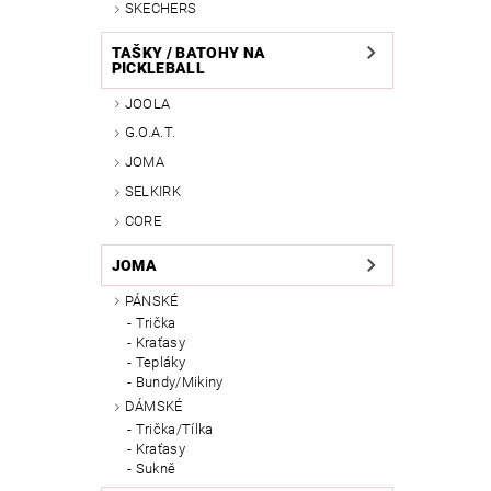
SKECHERS
TAŠKY / BATOHY NA
PICKLEBALL
JOOLA
G.O.A.T.
JOMA
SELKIRK
CORE
JOMA
PÁNSKÉ
Trička
Kraťasy
Tepláky
Bundy/Mikiny
DÁMSKÉ
Trička/Tílka
Kraťasy
Sukně