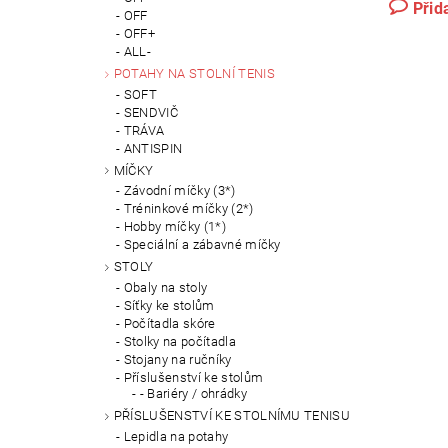
Přid
OFF
OFF+
ALL-
POTAHY NA STOLNÍ TENIS
SOFT
SENDVIČ
TRÁVA
ANTISPIN
MÍČKY
Závodní míčky (3*)
Tréninkové míčky (2*)
Hobby míčky (1*)
Speciální a zábavné míčky
STOLY
Obaly na stoly
Síťky ke stolům
Počítadla skóre
Stolky na počítadla
Stojany na ručníky
Příslušenství ke stolům
- Bariéry / ohrádky
PŘÍSLUŠENSTVÍ KE STOLNÍMU TENISU
Lepidla na potahy