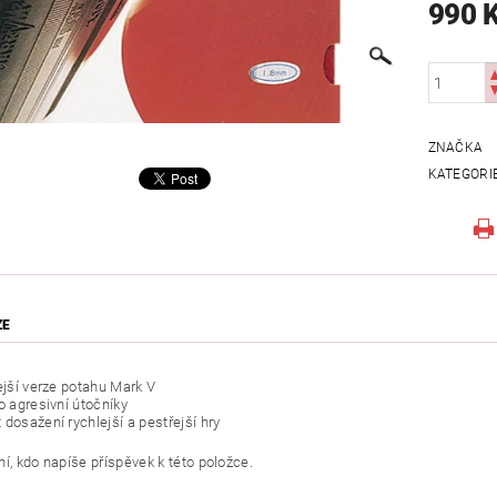
990 
ZNAČKA
KATEGORI
ZE
ejší verze potahu Mark V
o agresivní útočníky
dosažení rychlejší a pestřejší hry
í, kdo napíše příspěvek k této položce.