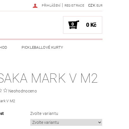
|
CZK
PŘIHLÁŠENÍ
REGISTRACE
EUR
0
0 Kč
HOD
PICKLEBALLOVÉ KURTY
SAKA MARK V M2
Neohodnoceno
ark V M2
st
Zvolte variantu