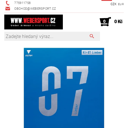
775911758
CZK
EUR
OBCHOD@WEBERSPORT.CZ
0
0 Kč