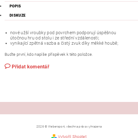
POPIS
DISKUZE
nové užší vroubky pod povrchem podporují úspěšnou
útočnou hru od stolu i ze střední vzdálenosti;
vynikající zpětná vazba a čistý zvuk díky měkké houbě;
Buďte první, kdo napíše příspěvek k této položce.
Přidat komentář
2026 © Webersport, všechna práva vyhrazena
Vytvořil Shoptet