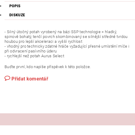
POPIS
DISKUZE
- Silný útočný potah vyrobený na bázi SSP technologie = hladký,
spinově bohatý, tenčí povrch skombinovaný se silnější středně tvrdou
houbou pro lepší akceleraci a vyšší rychlost
- vhodný pro technicky zdatné hráče vyžadující přesné umístění míče i
při odvracení pasívního úderu
- rychlejší než potah Aurus Select
Buďte první, kdo napíše příspěvek k této položce.
Přidat komentář