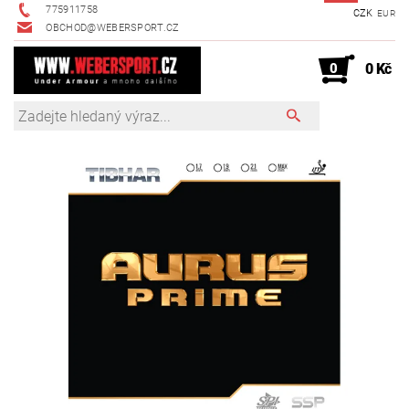
775911758
CZK
EUR
OBCHOD@WEBERSPORT.CZ
0
0 Kč