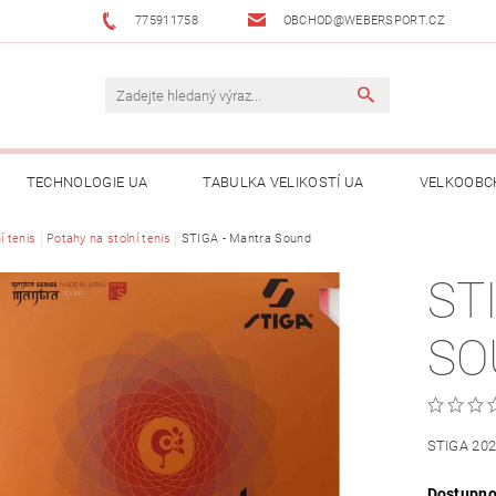
775911758
OBCHOD@WEBERSPORT.CZ
TECHNOLOGIE UA
TABULKA VELIKOSTÍ UA
VELKOOBC
í tenis
Potahy na stolní tenis
STIGA - Mantra Sound
ST
SO
STIGA 20
Dostupno