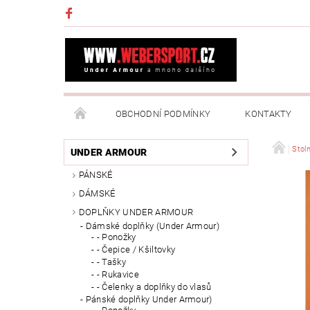
OBCHODNÍ PODMÍNKY
KONTAKTY
NAPIŠTE NÁM
MOJE OBJEDNÁVKA
Stoln
UNDER ARMOUR
PÁNSKÉ
DÁMSKÉ
DOPLŇKY UNDER ARMOUR
Dámské doplňky (Under Armour)
- Ponožky
- Čepice / Kšiltovky
- Tašky
- Rukavice
- Čelenky a doplňky do vlasů
Pánské doplňky Under Armour)