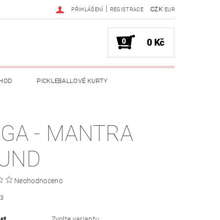
|
CZK
PŘIHLÁŠENÍ
REGISTRACE
EUR
0
0 Kč
HOD
PICKLEBALLOVÉ KURTY
IGA - MANTRA
UND
Neohodnoceno
23
st
Zvolte variantu