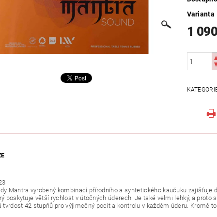
Varianta
1 090
KATEGORI
ZE
23
ady Mantra vyrobený kombinací přírodního a syntetického kaučuku zajišťuje d
rý poskytuje větší rychlost v útočných úderech. Je také velmi lehký, a proto 
tvrdost 42 stupňů pro výjimečný pocit a kontrolu v každém úderu. Kromě to