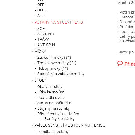
Mantra So
OFF
OFF+
• Potah pr
ALL-
• Tvrdost
• Dlouhá 
POTAHY NA STOLNÍ TENIS
• Při úder
SOFT
• Technol
SENDVIČ
• Lehký po
TRÁVA
• Navržen
ANTISPIN
MÍČKY
Buďte prvn
Závodní míčky (3*)
Tréninkové míčky (2*)
Přid
Hobby míčky (1*)
Speciální a zábavné míčky
STOLY
Obaly na stoly
Síťky ke stolům
Počítadla skóre
Stolky na počítadla
Stojany na ručníky
Příslušenství ke stolům
- Bariéry / ohrádky
PŘÍSLUŠENSTVÍ KE STOLNÍMU TENISU
Lepidla na potahy