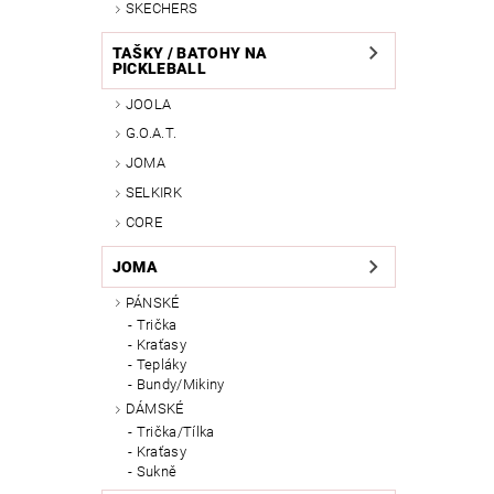
SKECHERS
TAŠKY / BATOHY NA
PICKLEBALL
JOOLA
G.O.A.T.
JOMA
SELKIRK
CORE
JOMA
PÁNSKÉ
Trička
Kraťasy
Tepláky
Bundy/Mikiny
DÁMSKÉ
Trička/Tílka
Kraťasy
Sukně