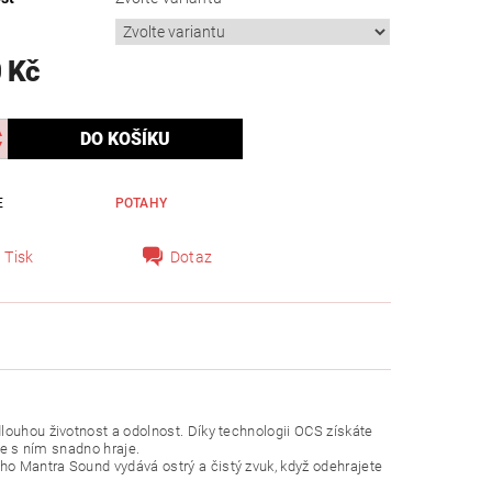
 Kč
E
POTAHY
Tisk
Dotaz
louhou životnost a odolnost. Díky technologii OCS získáte
se s ním snadno hraje.
ho Mantra Sound vydává ostrý a čistý zvuk, když odehrajete