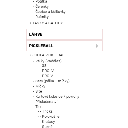
Potítka
Čelenky
Čepice a kšiltovky
Ručníky
TAŠKY A BATOHY
LÁHVE
PICKLEBALL
JOOLA PICKLEBALL
Pálky (Paddles)
- 3S
- PRO IV
- PRO V
Sety (pálka + míčky)
Míčky
Síťě
Kurtové koberce / povrchy
Příslušenství
Textil
- Trička
- Polokošile
- Kraťasy
- Sukně