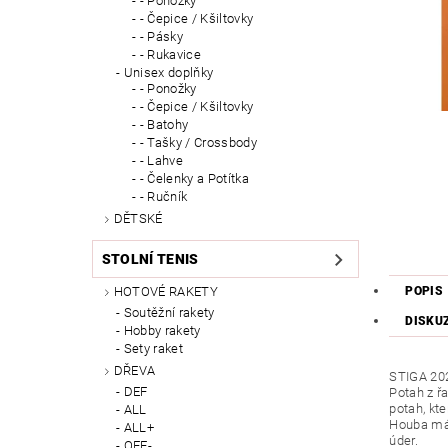
- Ponožky
- Čepice / Kšiltovky
- Pásky
- Rukavice
Unisex doplňky
- Ponožky
- Čepice / Kšiltovky
- Batohy
- Tašky / Crossbody
- Lahve
- Čelenky a Potítka
- Ručník
DĚTSKÉ
STOLNÍ TENIS
POPIS
HOTOVÉ RAKETY
Soutěžní rakety
DISKU
Hobby rakety
Sety raket
DŘEVA
STIGA 20
DEF
Potah z ř
potah, kte
ALL
Houba má 
ALL+
úder.
OFF-