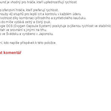
und je vhodný pro hráče, kteří upřednostňují rychlost.
o ofenzivní hráče, kteří preferují rychlost.
 houby 42 stupňů pro lepší cit a kontrolu v každém úderu.
životnost díky kombinaci přírodního a syntetického kaučuku.
u do míče vydává ostrý a čistý zvuk.
ogie OCS (Oxygen Capsule System) poskytuje zvýšenou rychlost ve stabilní
tah ve srovnání s jinými na trhu.
o ve Švédsku a vyrobeno v Japonsku.
í, kdo napíše příspěvek k této položce.
at komentář