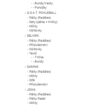
- Bundy/Vesty
- Ponožky
G.O.A.T. PICKLEBALL
Pálky (Paddles)
Sety (pálka + míčky)
Míčky
Kšiltovky
SELKIRK
Pálky (Paddles)
Příslušenství
Kšiltovky
Textil
- Trička
- Bundy
GAMMA
Pálky (Paddles)
Míčky
Síťě
Příslušenství
JOMA
Pálky (Paddles)
Pálky Padel
Míčky