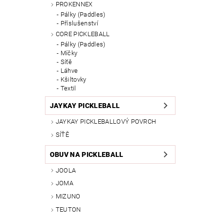
PROKENNEX
Pálky (Paddles)
Příslušenství
CORE PICKLEBALL
Pálky (Paddles)
Míčky
Síťě
Láhve
Kšiltovky
Textil
JAYKAY PICKLEBALL
JAYKAY PICKLEBALLOVÝ POVRCH
SÍŤĚ
OBUV NA PICKLEBALL
JOOLA
JOMA
MIZUNO
TEUTON