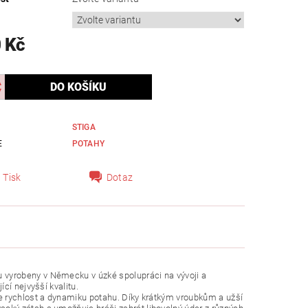
 Kč
STIGA
E
POTAHY
Tisk
Dotaz
vyrobeny v Německu v úzké spolupráci na vývoji a
cí nejvyšší kvalitu.
e rychlost a dynamiku potahu. Díky krátkým vroubkům a užší