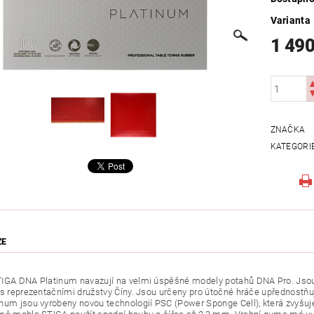
Varianta
1 490
ZNAČKA
KATEGORI
ZE
IGA DNA Platinum navazují na velmi úspěšné modely potahů DNA Pro. Jsou 
 s reprezentačními družstvy Číny. Jsou určeny pro útočné hráče upřednostňují
num jsou vyrobeny novou technologií PSC (Power Sponge Cell), která zvyšuj