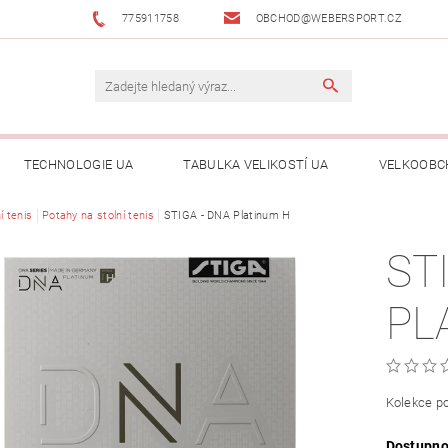
775911758
OBCHOD@WEBERSPORT.CZ
TECHNOLOGIE UA
TABULKA VELIKOSTÍ UA
VELKOOBC
í tenis
Potahy na stolní tenis
STIGA - DNA Platinum H
ST
PL
Kolekce p
Dostupno