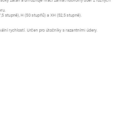
oký zátah a umožňuje hráči zahrát libovolný úder z různých
eru.
,5 stupně), H (50 stupňů) a XH (52,5 stupně).
ní rychlostí. Určen pro útočníky s razantními údery.