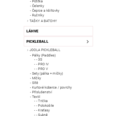
Potítka
Čelenky
Čepice a kšiltovky
Ručníky
TAŠKY A BATOHY
LÁHVE
PICKLEBALL
JOOLA PICKLEBALL
Pálky (Paddles)
- 3S
- PRO IV
- PRO V
Sety (pálka + míčky)
Míčky
Síťě
Kurtové koberce / povrchy
Příslušenství
Textil
- Trička
- Polokošile
- Kraťasy
- Sukně