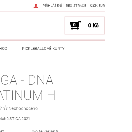
|
CZK
PŘIHLÁŠENÍ
REGISTRACE
EUR
0
0 Kč
HOD
PICKLEBALLOVÉ KURTY
IGA - DNA
ATINUM H
Neohodnoceno
otahů STIGA 2021
st
Zvolte variantu