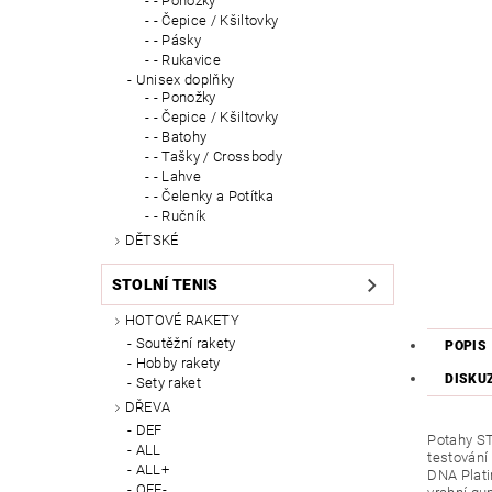
- Ponožky
- Čepice / Kšiltovky
- Pásky
- Rukavice
Unisex doplňky
- Ponožky
- Čepice / Kšiltovky
- Batohy
- Tašky / Crossbody
- Lahve
- Čelenky a Potítka
- Ručník
DĚTSKÉ
STOLNÍ TENIS
HOTOVÉ RAKETY
Soutěžní rakety
POPIS
Hobby rakety
DISKU
Sety raket
DŘEVA
DEF
Potahy ST
ALL
testování
ALL+
DNA Plati
OFF-