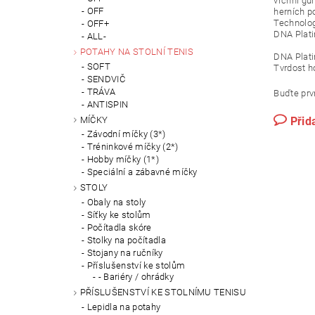
vrchní gu
OFF
herních p
Technologi
OFF+
DNA Plati
ALL-
POTAHY NA STOLNÍ TENIS
DNA Plat
SOFT
Tvrdost h
SENDVIČ
TRÁVA
Buďte prvn
ANTISPIN
MÍČKY
Přid
Závodní míčky (3*)
Tréninkové míčky (2*)
Hobby míčky (1*)
Speciální a zábavné míčky
STOLY
Obaly na stoly
Síťky ke stolům
Počítadla skóre
Stolky na počítadla
Stojany na ručníky
Příslušenství ke stolům
- Bariéry / ohrádky
PŘÍSLUŠENSTVÍ KE STOLNÍMU TENISU
Lepidla na potahy