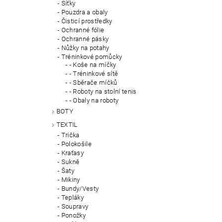
Síťky
Pouzdra a obaly
Čisticí prostředky
Ochranné fólie
Ochranné pásky
Nůžky na potahy
Tréninkové pomůcky
- Koše na míčky
- Tréninkové sítě
- Sběrače míčků
- Roboty na stolní tenis
- Obaly na roboty
BOTY
TEXTIL
Trička
Polokošile
Kraťasy
Sukně
Šaty
Mikiny
Bundy/Vesty
Tepláky
Soupravy
Ponožky