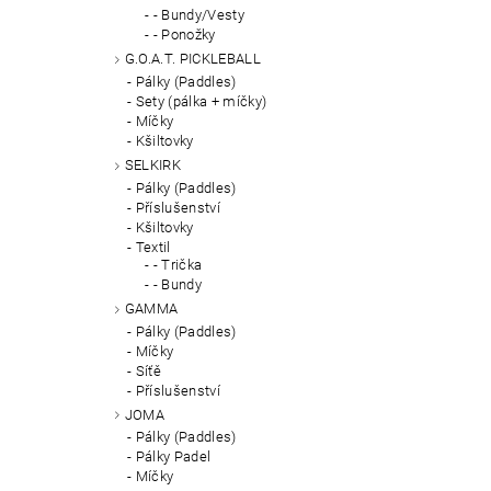
- Bundy/Vesty
- Ponožky
G.O.A.T. PICKLEBALL
Pálky (Paddles)
Sety (pálka + míčky)
Míčky
Kšiltovky
SELKIRK
Pálky (Paddles)
Příslušenství
Kšiltovky
Textil
- Trička
- Bundy
GAMMA
Pálky (Paddles)
Míčky
Síťě
Příslušenství
JOMA
Pálky (Paddles)
Pálky Padel
Míčky