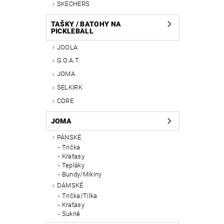
SKECHERS
TAŠKY / BATOHY NA
PICKLEBALL
JOOLA
G.O.A.T.
JOMA
SELKIRK
CORE
JOMA
PÁNSKÉ
Trička
Kraťasy
Tepláky
Bundy/Mikiny
DÁMSKÉ
Trička/Tílka
Kraťasy
Sukně