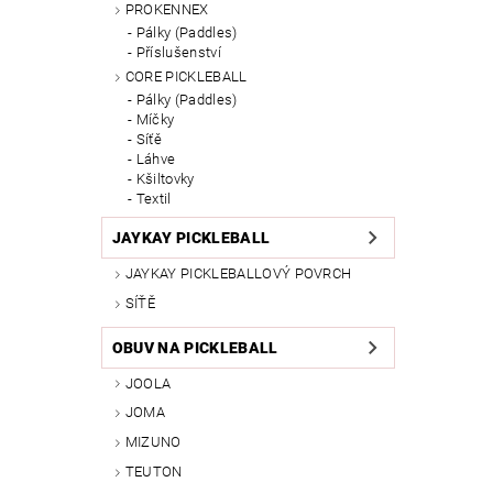
PROKENNEX
Pálky (Paddles)
Příslušenství
CORE PICKLEBALL
Pálky (Paddles)
Míčky
Síťě
Láhve
Kšiltovky
Textil
JAYKAY PICKLEBALL
JAYKAY PICKLEBALLOVÝ POVRCH
SÍŤĚ
OBUV NA PICKLEBALL
JOOLA
JOMA
MIZUNO
TEUTON