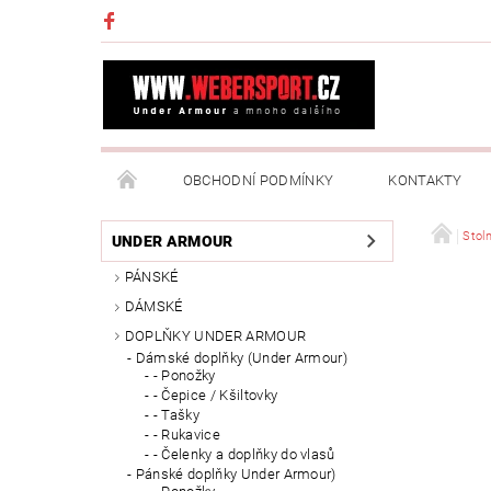
OBCHODNÍ PODMÍNKY
KONTAKTY
NAPIŠTE NÁM
MOJE OBJEDNÁVKA
Stoln
UNDER ARMOUR
PÁNSKÉ
DÁMSKÉ
DOPLŇKY UNDER ARMOUR
Dámské doplňky (Under Armour)
- Ponožky
- Čepice / Kšiltovky
- Tašky
- Rukavice
- Čelenky a doplňky do vlasů
Pánské doplňky Under Armour)