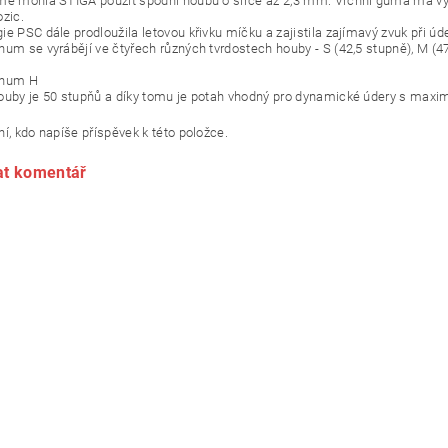
mě mohla STIGA použít spodní houbu o šířce až 2,3 mm. Vrchní guma má vys
ozic.
e PSC dále prodloužila letovou křivku míčku a zajistila zajímavý zvuk při úd
num se vyrábějí ve čtyřech různých tvrdostech houby - S (42,5 stupně), M (47
inum H
ouby je 50 stupňů a díky tomu je potah vhodný pro dynamické údery s maximál
í, kdo napíše příspěvek k této položce.
at komentář