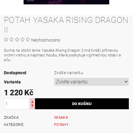
POTAH YASAKA RISING DRAGON
II
Neohodnoceno
Guma na stolní tenis Yasaka Rising Dragon 2 má tvrdší přilnavou
vrchní vrstvu a napínací houbu, která poskytuje výjimečnou rotaci a
sílu.
Dostupnost
Zvolte variantu
Varianta
1 220 Kč
ZNAČKA
YASAKA
KATEGORIE
POTAHY