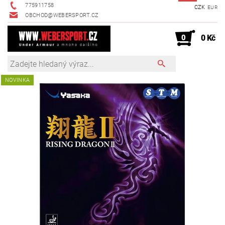
775911758
CZK
EUR
OBCHOD@WEBERSPORT.CZ
0
0 Kč
NOVINKA