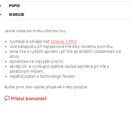
POPIS
DISKUZE
Jasná volba pro tvrdou útočnou hru;
rychlejší a silnější než
Omega 7 PRO
více katapultu při topspinové hře díky novému povrchu;
silná hra s vyšším spinem i při hře ze střední vzdálenosti od
stolu;
dynamika na nejvyšší úrovni;
skvělý cit a vynikající zpětná vazba zejména při hře s
plastovým míčem;
nejlehčí potah s technologií Tensor.
Buďte první, kdo napíše příspěvek k této položce.
Přidat komentář