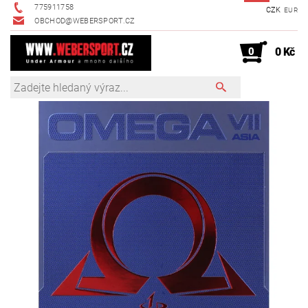
775911758
CZK
EUR
OBCHOD@WEBERSPORT.CZ
0
0 Kč