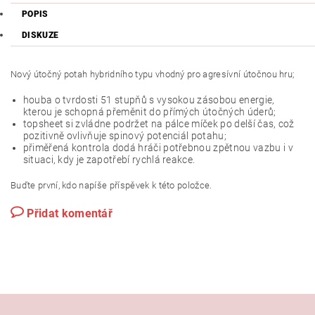
POPIS
DISKUZE
Nový útočný potah hybridního typu vhodný pro agresívní útočnou hru;
houba o tvrdosti 51 stupňů s vysokou zásobou energie,
kterou je schopná přeměnit do přímých útočných úderů;
topsheet si zvládne podržet na pálce míček po delší čas, což
pozitivně ovlivňuje spinový potenciál potahu;
přiměřená kontrola dodá hráči potřebnou zpětnou vazbu i v
situaci, kdy je zapotřebí rychlá reakce.
Buďte první, kdo napíše příspěvek k této položce.
Přidat komentář