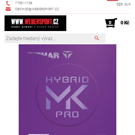
775911758
CZK
EUR
OBCHOD@WEBERSPORT.CZ
0
0 Kč