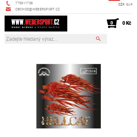
775911758
CZK
EUR
OBCHOD@WEBERSPORT.CZ
0
0 Kč