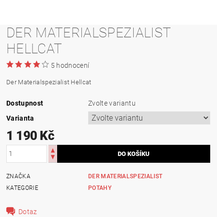
DER MATERIALSPEZIALIST
HELLCAT
5 hodnocení
Der Materialspezialist Hellcat
Dostupnost
Zvolte variantu
Varianta
1 190 Kč
ZNAČKA
DER MATERIALSPEZIALIST
KATEGORIE
POTAHY
Dotaz