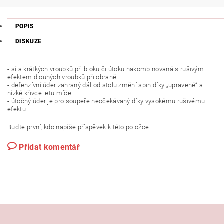
POPIS
DISKUZE
- síla krátkých vroubků při bloku či útoku nakombinovaná s rušivým
efektem dlouhých vroubků při obraně
- defenzívní úder zahraný dál od stolu změní spin díky „upravené“ a
nízké křivce letu míče
- útočný úder je pro soupeře neočekávaný díky vysokému rušivému
efektu
Buďte první, kdo napíše příspěvek k této položce.
Přidat komentář