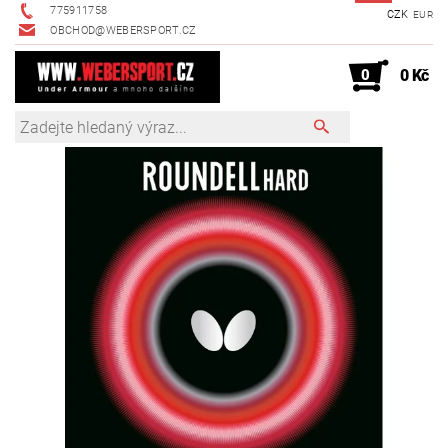
775911758
CZK
EUR
OBCHOD@WEBERSPORT.CZ
0
0 Kč