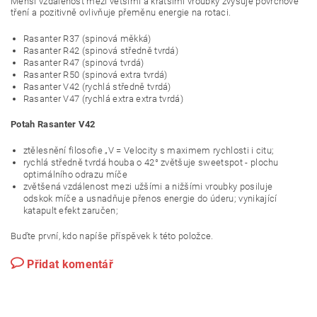
Menší vzdálenost mezi většími a kratšími vroubky zvyšuje povrchové
tření a pozitivně ovlivňuje přeměnu energie na rotaci.
Rasanter R37 (spinová měkká)
Rasanter R42 (spinová středně tvrdá)
Rasanter R47 (spinová tvrdá)
Rasanter R50 (spinová extra tvrdá)
Rasanter V42 (rychlá středně tvrdá)
Rasanter V47 (rychlá extra extra tvrdá)
Potah Rasanter V42
ztělesnění filosofie „V = Velocity s maximem rychlosti i citu;
rychlá středně tvrdá houba o 42° zvětšuje sweetspot - plochu
optimálního odrazu míče
zvětšená vzdálenost mezi užšími a nižšími vroubky posiluje
odskok míče a usnadňuje přenos energie do úderu; vynikající
katapult efekt zaručen;
Buďte první, kdo napíše příspěvek k této položce.
Přidat komentář