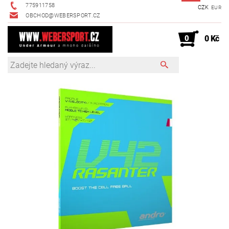
775911758
CZK
EUR
OBCHOD@WEBERSPORT.CZ
0
0 Kč