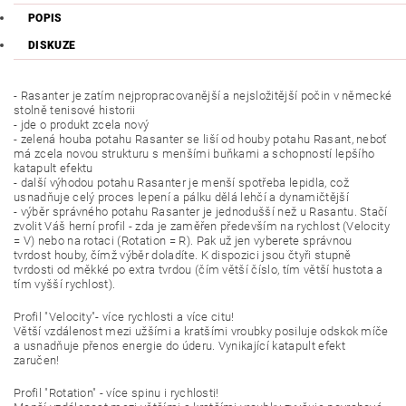
POPIS
DISKUZE
- Rasanter je zatím nejpropracovanější a nejsložitější počin v německé
stolně tenisové historii
- jde o produkt zcela nový
- zelená houba potahu Rasanter se liší od houby potahu Rasant, neboť
má zcela novou strukturu s menšími buňkami a schopností lepšího
katapult efektu
- další výhodou potahu Rasanter je menší spotřeba lepidla, což
usnadňuje celý proces lepení a pálku dělá lehčí a dynamičtější
- výběr správného potahu Rasanter je jednodušší než u Rasantu. Stačí
zvolit Váš herní profil - zda je zaměřen především na rychlost (Velocity
= V) nebo na rotaci (Rotation = R). Pak už jen vyberete správnou
tvrdost houby, čímž výběr doladíte. K dispozici jsou čtyři stupně
tvrdosti od měkké po extra tvrdou (čím větší číslo, tím větší hustota a
tím vyšší rychlost).
Profil "Velocity"- více rychlosti a více citu!
Větší vzdálenost mezi užšími a kratšími vroubky posiluje odskok míče
a usnadňuje přenos energie do úderu. Vynikající katapult efekt
zaručen!
Profil "Rotation" - více spinu i rychlosti!