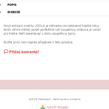
POPIS
DISKUZE
Nový antispin značky JOOLA je náhradou za zakázené hladké trávy,
tento vělice měkký potah perfektně ruší soupeřovy rotace a je určen
pro hráče, kteří zasekávají u stolu soupéřovy spiny
Buďte první, kdo napíše příspěvek k této položce.
Přidat komentář
2026 © Webersport, všechna práva vyhrazena
Vytvořil Shoptet