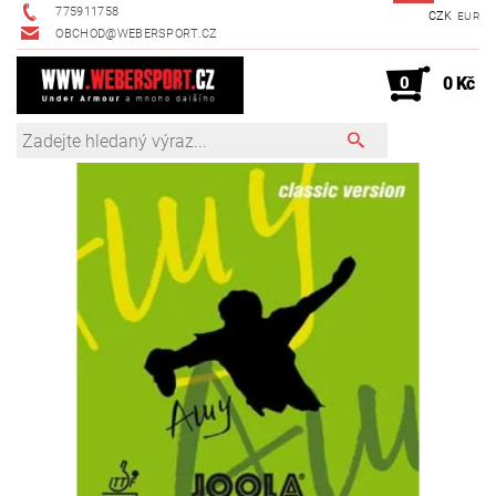
775911758
CZK
EUR
OBCHOD@WEBERSPORT.CZ
0
0 Kč