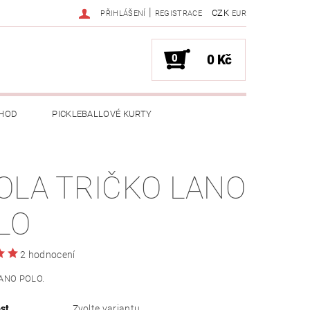
|
CZK
PŘIHLÁŠENÍ
REGISTRACE
EUR
0
0 Kč
HOD
PICKLEBALLOVÉ KURTY
OLA TRIČKO LANO
LO
2 hodnocení
LANO POLO.
st
Zvolte variantu