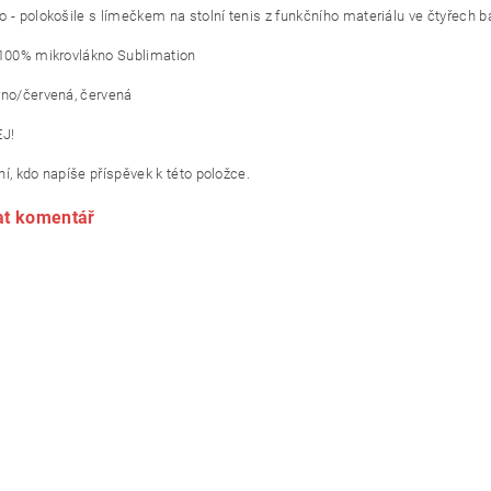
o - polokošile s límečkem na stolní tenis z funkčního materiálu ve čtyřech 
 100% mikrovlákno Sublimation
rno/červená, červená
J!
í, kdo napíše příspěvek k této položce.
at komentář