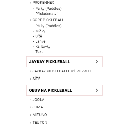
PROKENNEX
Pálky (Paddles)
Příslušenství
CORE PICKLEBALL
Pálky (Paddles)
Míčky
Síťě
Láhve
Kšiltovky
Textil
JAYKAY PICKLEBALL
JAYKAY PICKLEBALLOVÝ POVRCH
SÍŤĚ
OBUV NA PICKLEBALL
JOOLA
JOMA
MIZUNO
TEUTON