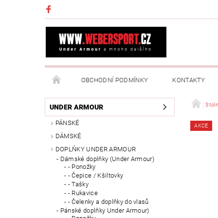
OBCHODNÍ PODMÍNKY
KONTAKTY
NAPIŠTE NÁM
MOJE OBJEDNÁVKA
Stoln
UNDER ARMOUR
PÁNSKÉ
AKCE
DÁMSKÉ
DOPLŇKY UNDER ARMOUR
Dámské doplňky (Under Armour)
- Ponožky
- Čepice / Kšiltovky
- Tašky
- Rukavice
- Čelenky a doplňky do vlasů
Pánské doplňky Under Armour)