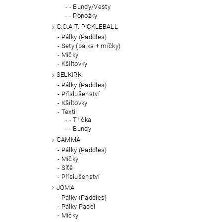
- Bundy/Vesty
- Ponožky
G.O.A.T. PICKLEBALL
Pálky (Paddles)
Sety (pálka + míčky)
Míčky
Kšiltovky
SELKIRK
Pálky (Paddles)
Příslušenství
Kšiltovky
Textil
- Trička
- Bundy
GAMMA
Pálky (Paddles)
Míčky
Síťě
Příslušenství
JOMA
Pálky (Paddles)
Pálky Padel
Míčky