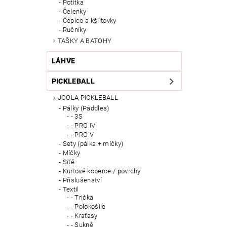
Potítka
Čelenky
Čepice a kšiltovky
Ručníky
TAŠKY A BATOHY
LÁHVE
PICKLEBALL
JOOLA PICKLEBALL
Pálky (Paddles)
- 3S
- PRO IV
- PRO V
Sety (pálka + míčky)
Míčky
Síťě
Kurtové koberce / povrchy
Příslušenství
Textil
- Trička
- Polokošile
- Kraťasy
- Sukně