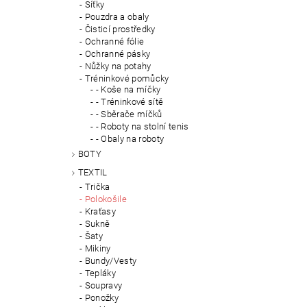
Síťky
Pouzdra a obaly
Čisticí prostředky
Ochranné fólie
Ochranné pásky
Nůžky na potahy
Tréninkové pomůcky
- Koše na míčky
- Tréninkové sítě
- Sběrače míčků
- Roboty na stolní tenis
- Obaly na roboty
BOTY
TEXTIL
Trička
Polokošile
Kraťasy
Sukně
Šaty
Mikiny
Bundy/Vesty
Tepláky
Soupravy
Ponožky