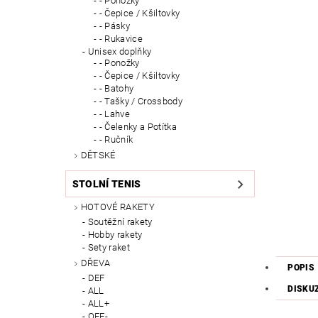
- Ponožky
- Čepice / Kšiltovky
- Pásky
- Rukavice
Unisex doplňky
- Ponožky
- Čepice / Kšiltovky
- Batohy
- Tašky / Crossbody
- Lahve
- Čelenky a Potítka
- Ručník
DĚTSKÉ
STOLNÍ TENIS
HOTOVÉ RAKETY
Soutěžní rakety
Hobby rakety
Sety raket
DŘEVA
POPIS
DEF
DISKU
ALL
ALL+
OFF-