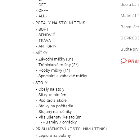
Joola Lan
OFF
OFF+
Materiál:
ALL-
POTAHY NA STOLNÍ TENIS
Barva: če
SOFT
SENDVIČ
DOPRODE
TRÁVA
ANTISPIN
Buďte prvn
MÍČKY
Závodní míčky (3*)
Přid
Tréninkové míčky (2*)
Hobby míčky (1*)
Speciální a zábavné míčky
STOLY
Obaly na stoly
Síťky ke stolům
Počítadla skóre
Stolky na počítadla
Stojany na ručníky
Příslušenství ke stolům
- Bariéry / ohrádky
PŘÍSLUŠENSTVÍ KE STOLNÍMU TENISU
Lepidla na potahy