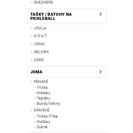
SKECHERS
TAŠKY / BATOHY NA
PICKLEBALL
JOOLA
G.O.A.T.
JOMA
SELKIRK
CORE
JOMA
PÁNSKÉ
Trička
Kraťasy
Tepláky
Bundy/Mikiny
DÁMSKÉ
Trička/Tílka
Kraťasy
Sukně