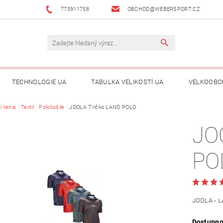
775911758
OBCHOD@WEBERSPORT.CZ
TECHNOLOGIE UA
TABULKA VELIKOSTÍ UA
VELKOOBC
í tenis
Textil
Polokošile
JOOLA Tričko LANO POLO
JO
PO
JOOLA - 
Dostupno