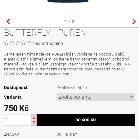
1
z 2
BUTTERFLY - PUREN
Neohodnoceno
Jsme jeden tým! Kolekce PUREN byla vytvořena na podporu klubů.
Klasický střih s límečkem, oblíbené barvy, decentní design, pohodlný
materiál - to vše s cílem uspokojit všechny hráče z vašeho klubu. A v
neposlední řadě Puren nabízí garantovanou dostupnost až do roku
2028! To vše za velmi atraktivní cenu.
Dostupnost
Zvolte variantu
Varianta
750 Kč
ZNAČKA
BUTTERFLY