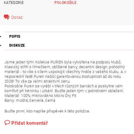
KATEGORIE
POLOKOŠILE
Dotaz
POPIS
DISKUZE
Jsme jeden tým! Kolekce PUREN byla vytvořena na podporu klubů.
Klasický střih s límečkem, oblíbené barvy, decentní design, pohodlný
materiál - to vše s cílem uspokojit všechny hráče z vašeho klubu. A v
neposlední řadě Puren nabízí garantovanou dostupnost až do roku
2028! To vše za velmi atraktivní cenu.
Polokošile Puren se vyrábí v třech různých barvách a poskytne vám
komfort při tréninku i utkání. Buďte jeden tým v jednotném oblečení.
Materiál: 100% mikrovlákno Micro Dry Fit
Barvy: modrá, červená, černá
Buďte první, kdo napíše příspěvek k této položce.
Přidat komentář