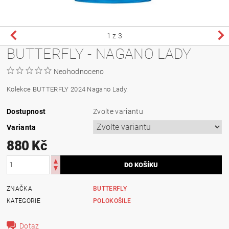
1
z 3
BUTTERFLY - NAGANO LADY
Neohodnoceno
Kolekce BUTTERFLY 2024 Nagano Lady.
Dostupnost
Zvolte variantu
Varianta
880 Kč
ZNAČKA
BUTTERFLY
KATEGORIE
POLOKOŠILE
Dotaz