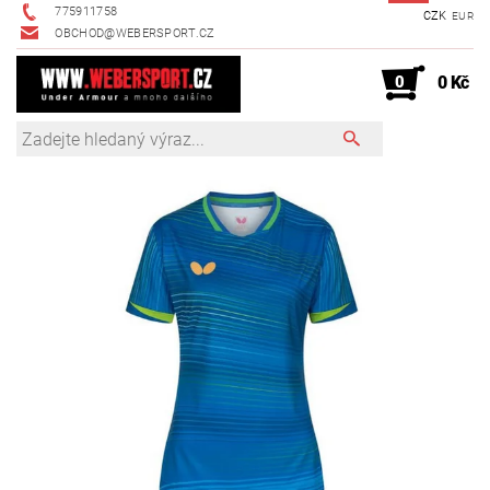
775911758
CZK
EUR
OBCHOD@WEBERSPORT.CZ
0
0 Kč