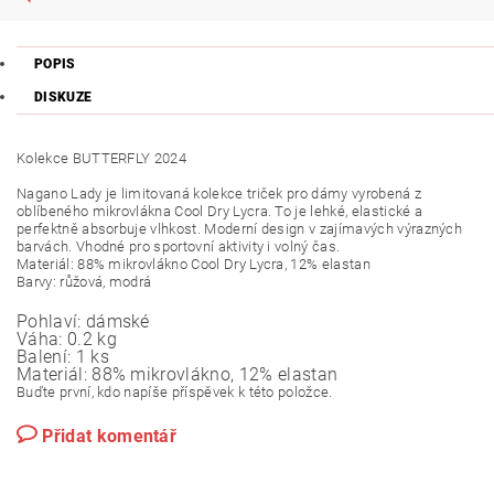
POPIS
DISKUZE
Kolekce BUTTERFLY 2024
Nagano Lady je limitovaná kolekce triček pro dámy vyrobená z
oblíbeného mikrovlákna Cool Dry Lycra. To je lehké, elastické a
perfektně absorbuje vlhkost. Moderní design v zajímavých výrazných
barvách. Vhodné pro sportovní aktivity i volný čas.
Materiál: 88% mikrovlákno Cool Dry Lycra, 12% elastan
Barvy: růžová, modrá
Pohlaví:
dámské
Váha:
0.2 kg
Balení:
1 ks
Materiál:
88% mikrovlákno, 12% elastan
Buďte první, kdo napíše příspěvek k této položce.
Přidat komentář