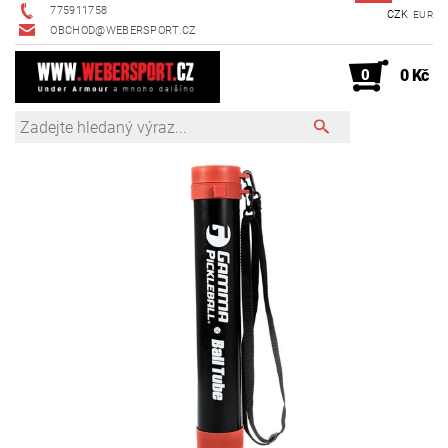
775911758
CZK
EUR
OBCHOD@WEBERSPORT.CZ
0
0 Kč