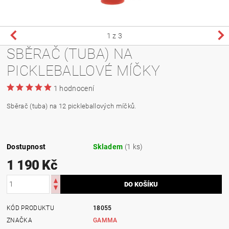
1
z 3
SBĚRAČ (TUBA) NA
PICKLEBALLOVÉ MÍČKY
1 hodnocení
Sběrač (tuba) na 12 pickleballových míčků.
Dostupnost
Skladem
(1 ks)
1 190 Kč
KÓD PRODUKTU
18055
ZNAČKA
GAMMA