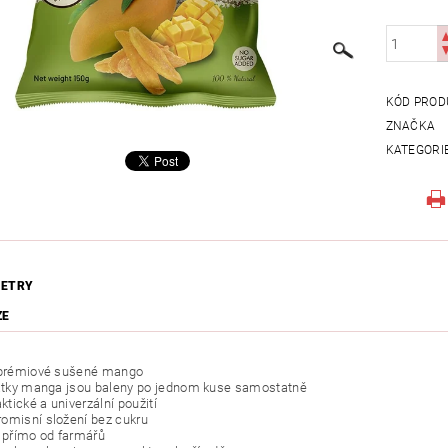
KÓD PROD
ZNAČKA
KATEGORI
ETRY
ZE
é prémiové sušené mango
látky manga jsou baleny po jednom kuse samostatně
aktické a univerzální použití
omisní složení bez cukru
y přímo od farmářů