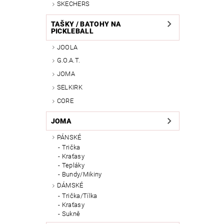
SKECHERS
TAŠKY / BATOHY NA
PICKLEBALL
JOOLA
G.O.A.T.
JOMA
SELKIRK
CORE
JOMA
PÁNSKÉ
Trička
Kraťasy
Tepláky
Bundy/Mikiny
DÁMSKÉ
Trička/Tílka
Kraťasy
Sukně