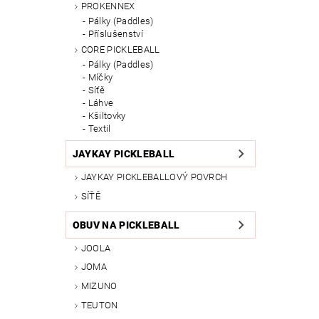
PROKENNEX
Pálky (Paddles)
Příslušenství
CORE PICKLEBALL
Pálky (Paddles)
Míčky
Síťě
Láhve
Kšiltovky
Textil
JAYKAY PICKLEBALL
JAYKAY PICKLEBALLOVÝ POVRCH
SÍŤĚ
OBUV NA PICKLEBALL
JOOLA
JOMA
MIZUNO
TEUTON