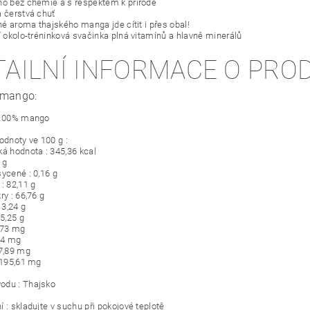
no bez chemie a s respektem k přírodě
a čerstvá chuť
lné aroma thajského manga jde cítit i přes obal!
ní okolo-tréninková svačinka plná vitamínů a hlavně minerálů
TAILNÍ INFORMACE O PRO
 mango:
: 100% mango
odnoty ve 100 g :
ká hodnota : 345,36 kcal
 g
sycené : 0,16 g
: 82,11 g
ry : 66,76 g
 3,24 g
 5,25 g
0,73 mg
,14 mg
37,89 mg
 1195,61 mg
odu : Thajsko
 : skladujte v suchu při pokojové teplotě