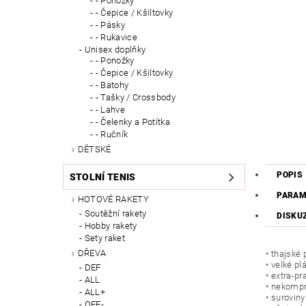
- Ponožky
- Čepice / Kšiltovky
- Pásky
- Rukavice
Unisex doplňky
- Ponožky
- Čepice / Kšiltovky
- Batohy
- Tašky / Crossbody
- Lahve
- Čelenky a Potítka
- Ručník
DĚTSKÉ
POPIS
STOLNÍ TENIS
PARAM
HOTOVÉ RAKETY
Soutěžní rakety
DISKU
Hobby rakety
Sety raket
DŘEVA
• thajsk
• velké p
DEF
• extra-pr
ALL
• nekompr
ALL+
• surovin
OFF-