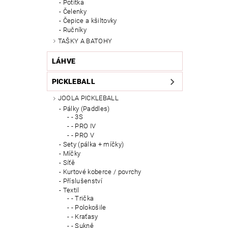
Potítka
Čelenky
Čepice a kšiltovky
Ručníky
TAŠKY A BATOHY
LÁHVE
PICKLEBALL
JOOLA PICKLEBALL
Pálky (Paddles)
- 3S
- PRO IV
- PRO V
Sety (pálka + míčky)
Míčky
Síťě
Kurtové koberce / povrchy
Příslušenství
Textil
- Trička
- Polokošile
- Kraťasy
- Sukně