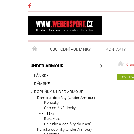
OBCHODNÍ PODMÍNKY
KONTAKTY
NAPIŠTE NÁM
MOJE OBJEDNÁVKA
O zn
UNDER ARMOUR
PÁNSKÉ
NOVINK
DÁMSKÉ
DOPLŇKY UNDER ARMOUR
Dámské doplňky (Under Armour)
- Ponožky
- Čepice / Kšiltovky
- Tašky
- Rukavice
- Čelenky a doplňky do vlasů
Pánské doplňky Under Armour)