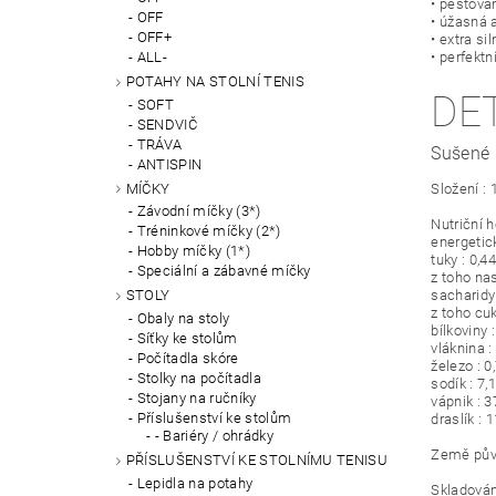
• pěstová
OFF
• úžasná 
OFF+
• extra si
ALL-
• perfekt
POTAHY NA STOLNÍ TENIS
DE
SOFT
SENDVIČ
TRÁVA
Sušené
ANTISPIN
MÍČKY
Složení 
Závodní míčky (3*)
Nutriční h
Tréninkové míčky (2*)
energetic
Hobby míčky (1*)
tuky : 0,44
Speciální a zábavné míčky
z toho na
sacharidy 
STOLY
z toho cuk
Obaly na stoly
bílkoviny :
Síťky ke stolům
vláknina :
Počítadla skóre
železo : 
Stolky na počítadla
sodík : 7
Stojany na ručníky
vápnik : 
Příslušenství ke stolům
draslík :
- Bariéry / ohrádky
Země pův
PŘÍSLUŠENSTVÍ KE STOLNÍMU TENISU
Lepidla na potahy
Skladování