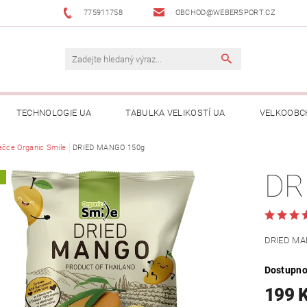
775911758
OBCHOD@WEBERSPORT.CZ
TECHNOLOGIE UA
TABULKA VELIKOSTÍ UA
VELKOOBC
ačce Organic Smile
DRIED MANGO 150g
DR
A
DRIED MA
Dostupno
199 