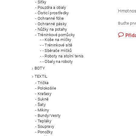
Síťky
Pouzdra a obaly
Hmotnos
Čisticí prostředky
Ochranné fólie
Buďte prvn
Ochranné pásky
Nůžky na potahy
Tréninkové pomůcky
Přid
- Koše na míčky
- Tréninkové sítě
- Sběrače míčků
- Roboty na stolní tenis
- Obaly na roboty
BOTY
TEXTIL
Trička
Polokošile
Kraťasy
Sukně
Šaty
Mikiny
Bundy/Vesty
Tepláky
Soupravy
Ponožky