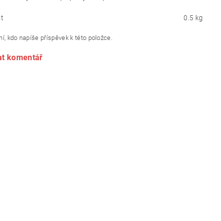
t
0.5 kg
í, kdo napíše příspěvek k této položce.
at komentář