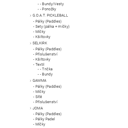
- Bundy/Vesty
- Ponožky
G.O.A.T. PICKLEBALL
Pálky (Paddles)
Sety (pálka + míčky)
Míčky
Kšiltovky
SELKIRK
Pálky (Paddles)
Příslušenství
Kšiltovky
Textil
- Trička
- Bundy
GAMMA
Pálky (Paddles)
Míčky
Síťě
Příslušenství
JOMA
Pálky (Paddles)
Pálky Padel
Míčky