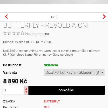
1
z 5
BUTTERFLY - REVOLDIA CNF
Neohodnoceno
Prkno z kolekce BUTTERFLY 2020
Unikátní prkno se dvěma vrstvami zcela nového materiálu s názvem
CNF (Cellulose Nano Fibre - nanovlákna celulózy).
Dostupnost
Skladem
Varianta
8 890 Kč
ZNAČKA
BUTTERFLY
KATEGORIE
OFF