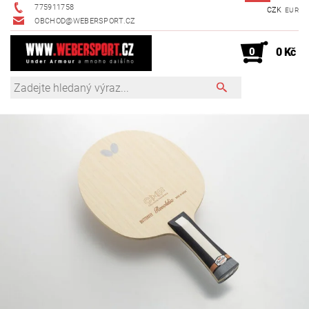
775911758
CZK
EUR
OBCHOD@WEBERSPORT.CZ
0
0 Kč