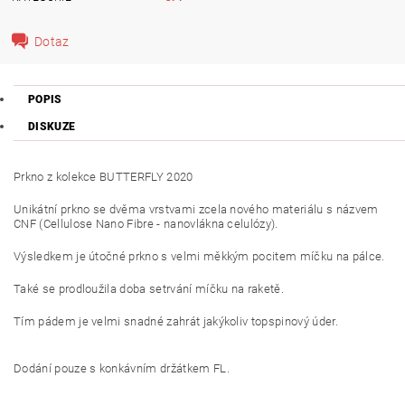
Dotaz
POPIS
DISKUZE
Prkno z kolekce BUTTERFLY 2020
Unikátní prkno se dvěma vrstvami zcela nového materiálu s názvem
CNF (Cellulose Nano Fibre - nanovlákna celulózy).
Výsledkem je útočné prkno s velmi měkkým pocitem míčku na pálce.
Také se prodloužila doba setrvání míčku na raketě.
Tím pádem je velmi snadné zahrát jakýkoliv topspinový úder.
Dodání pouze s konkávním držátkem FL.