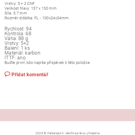
Vrstvy: 5 + 2 CNF
Velikost hlavy: 157 x 150 mm
Síla: 5.7 mm
Rozměr držátka: FL - 100x24x34mm
Rychlost:
94
Kontrola:
68
Váha:
88 g
Vrstvy:
5+2
Balení:
1 ks
Materiál:
karbon
ITTF:
ano
Buďte první, kdo napíše příspěvek k této položce.
Přidat komentář
2026 © Webersport, všechna práva vyhrazena