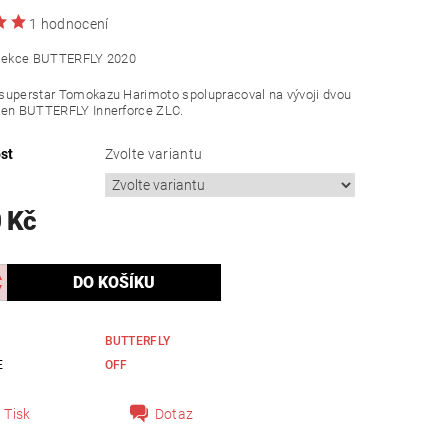
1 hodnocení
olekce BUTTERFLY 2020
superstar Tomokazu Harimoto spolupracoval na vývoji dvou
ken BUTTERFLY Innerforce ZLC.
st
Zvolte variantu
 Kč
BUTTERFLY
E
OFF
Tisk
Dotaz