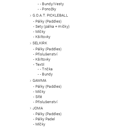
- Bundy/Vesty
- Ponožky
G.O.A.T. PICKLEBALL
Pálky (Paddles)
Sety (pálka + míčky)
Míčky
Kšiltovky
SELKIRK
Pálky (Paddles)
Příslušenství
Kšiltovky
Textil
- Trička
- Bundy
GAMMA
Pálky (Paddles)
Míčky
Síťě
Příslušenství
JOMA
Pálky (Paddles)
Pálky Padel
Míčky