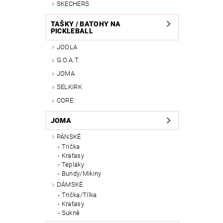
SKECHERS
TAŠKY / BATOHY NA
PICKLEBALL
JOOLA
G.O.A.T.
JOMA
SELKIRK
CORE
JOMA
PÁNSKÉ
Trička
Kraťasy
Tepláky
Bundy/Mikiny
DÁMSKÉ
Trička/Tílka
Kraťasy
Sukně