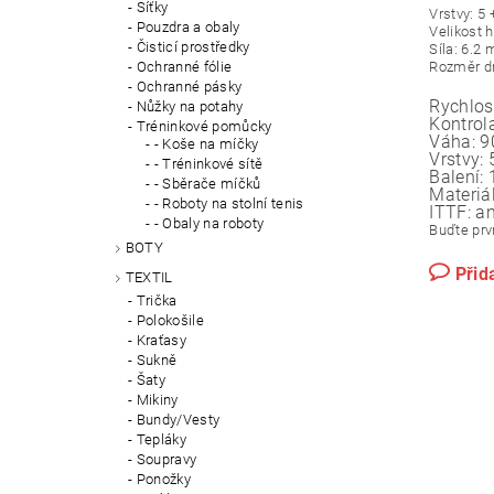
Síťky
Vrstvy: 5
Pouzdra a obaly
Velikost 
Čisticí prostředky
Síla: 6.2
Ochranné fólie
Rozměr d
Ochranné pásky
Rychlos
Nůžky na potahy
Kontrol
Tréninkové pomůcky
Váha:
9
- Koše na míčky
Vrstvy:
- Tréninkové sítě
Balení:
- Sběrače míčků
Materiá
- Roboty na stolní tenis
ITTF:
a
- Obaly na roboty
Buďte prvn
BOTY
Přid
TEXTIL
Trička
Polokošile
Kraťasy
Sukně
Šaty
Mikiny
Bundy/Vesty
Tepláky
Soupravy
Ponožky