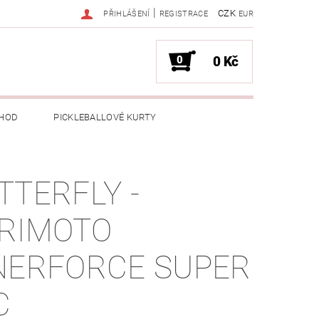
|
CZK
PŘIHLÁŠENÍ
REGISTRACE
EUR
0
0 Kč
HOD
PICKLEBALLOVÉ KURTY
TTERFLY -
RIMOTO
NERFORCE SUPER
C