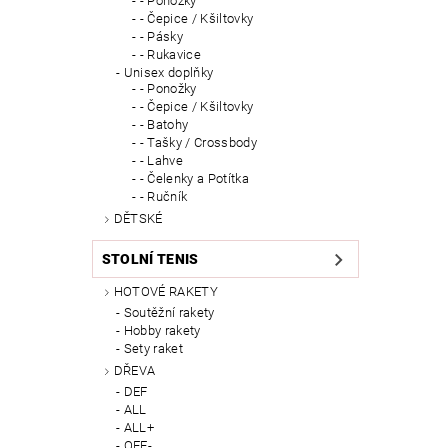
- Ponožky
- Čepice / Kšiltovky
- Pásky
- Rukavice
Unisex doplňky
- Ponožky
- Čepice / Kšiltovky
- Batohy
- Tašky / Crossbody
- Lahve
- Čelenky a Potítka
- Ručník
DĚTSKÉ
STOLNÍ TENIS
HOTOVÉ RAKETY
Soutěžní rakety
Hobby rakety
Sety raket
DŘEVA
DEF
ALL
ALL+
OFF-