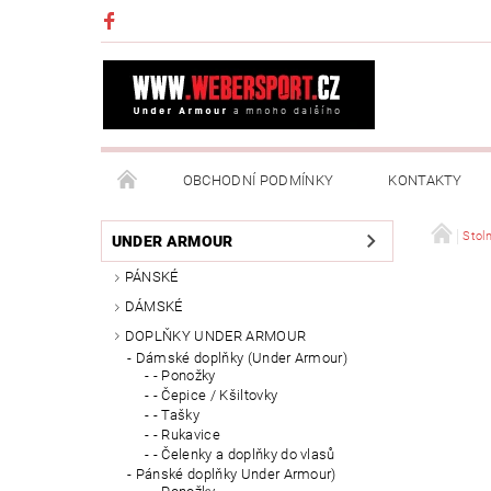
OBCHODNÍ PODMÍNKY
KONTAKTY
NAPIŠTE NÁM
MOJE OBJEDNÁVKA
Stoln
UNDER ARMOUR
PÁNSKÉ
DÁMSKÉ
DOPLŇKY UNDER ARMOUR
Dámské doplňky (Under Armour)
- Ponožky
- Čepice / Kšiltovky
- Tašky
- Rukavice
- Čelenky a doplňky do vlasů
Pánské doplňky Under Armour)