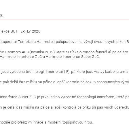
ZE
kolekce BUTTERFLY 2020
superstar Tomokazu Harimoto spolupracoval na vývoji dvou nových prken 
ho Harimoto ALC (novinka 2019), které si získalo mnoho fanoušků po celém svě
: Harimoto Innerforce ZLC a Harimoto Innerforce Super ZLC.
jsou vyrobena technologií Innerforce (IF), při které jsou vrstvy karbonu umís
e pak delší čas míčku na pálce a lepší kontrola balónku v topspinových vý
Innerforce Super ZLC je první prkno vyrobené technologií Innerforce, které 
 je delší čas míčku na pálce a lepší kontrola balónku při pasivních údere
vhodné pro ofenzivní hráče s moderní topspinovou hrou.