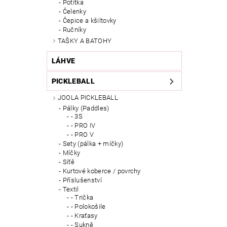
Potítka
Čelenky
Čepice a kšiltovky
Ručníky
TAŠKY A BATOHY
LÁHVE
PICKLEBALL
JOOLA PICKLEBALL
Pálky (Paddles)
- 3S
- PRO IV
- PRO V
Sety (pálka + míčky)
Míčky
Síťě
Kurtové koberce / povrchy
Příslušenství
Textil
- Trička
- Polokošile
- Kraťasy
- Sukně