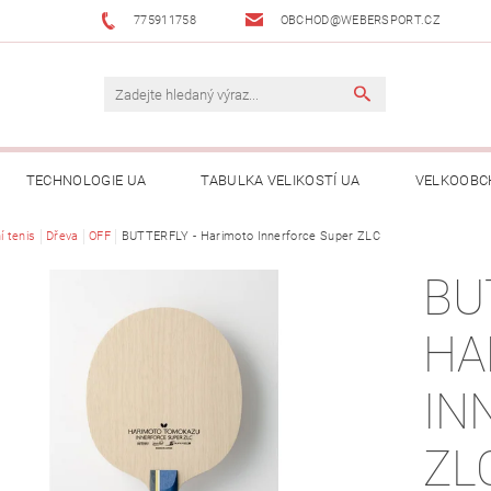
775911758
OBCHOD@WEBERSPORT.CZ
TECHNOLOGIE UA
TABULKA VELIKOSTÍ UA
VELKOOBC
í tenis
Dřeva
OFF
BUTTERFLY - Harimoto Innerforce Super ZLC
BU
HA
IN
ZL