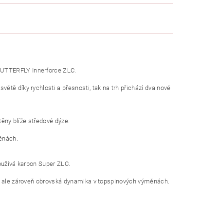
BUTTERFLY Innerforce ZLC.
tě díky rychlosti a přesnosti, tak na trh přichází dva nové
těny blíže středové dýze.
měnách.
používá karbon Super ZLC.
ch, ale zároveň obrovská dynamika v topspinových výměnách.