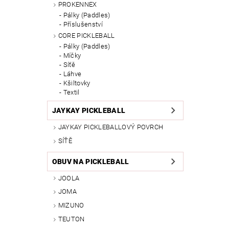
PROKENNEX
Pálky (Paddles)
Příslušenství
CORE PICKLEBALL
Pálky (Paddles)
Míčky
Síťě
Láhve
Kšiltovky
Textil
JAYKAY PICKLEBALL
JAYKAY PICKLEBALLOVÝ POVRCH
SÍŤĚ
OBUV NA PICKLEBALL
JOOLA
JOMA
MIZUNO
TEUTON