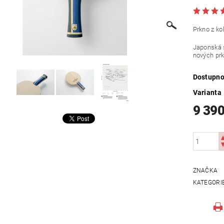
Prkno z k
Japonská 
nových pr
Dostupno
Varianta
9 390
ZNAČKA
KATEGORI