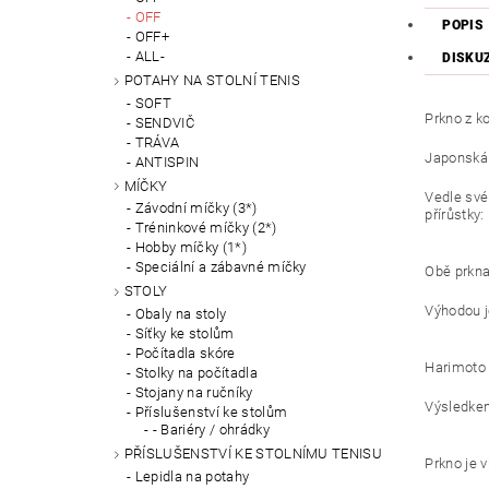
OFF
POPIS
OFF+
ALL-
DISKU
POTAHY NA STOLNÍ TENIS
SOFT
Prkno z 
SENDVIČ
TRÁVA
Japonská 
ANTISPIN
MÍČKY
Vedle své
Závodní míčky (3*)
přírůstky
Tréninkové míčky (2*)
Hobby míčky (1*)
Speciální a zábavné míčky
Obě prkna 
STOLY
Výhodou j
Obaly na stoly
Síťky ke stolům
Počítadla skóre
Harimoto 
Stolky na počítadla
Stojany na ručníky
Výsledkem
Příslušenství ke stolům
- Bariéry / ohrádky
PŘÍSLUŠENSTVÍ KE STOLNÍMU TENISU
Prkno je 
Lepidla na potahy