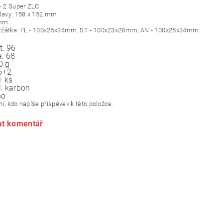
 + 2 Super ZLC
hlavy: 158 x 152 mm
 mm
ržátka: FL - 100x25x34mm, ST - 100x23x28mm, AN - 100x25x34mm
t:
96
a:
68
0 g
5+2
1 ks
l:
karbon
no
í, kdo napíše příspěvek k této položce.
at komentář