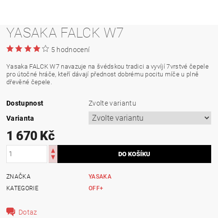
YASAKA FALCK W7
5 hodnocení
Yasaka FALCK W7 navazuje na švédskou tradici a vyvíjí 7vrstvé čepele
pro útočné hráče, kteří dávají přednost dobrému pocitu míče u plně
dřevěné čepele.
Dostupnost
Zvolte variantu
Varianta
1 670 Kč
ZNAČKA
YASAKA
KATEGORIE
OFF+
Dotaz