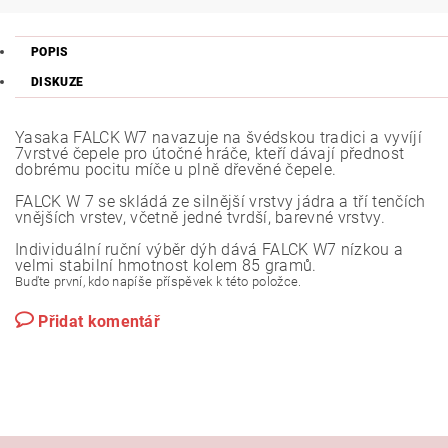
POPIS
DISKUZE
Yasaka FALCK W7 navazuje na švédskou tradici a vyvíjí
7vrstvé čepele pro útočné hráče, kteří dávají přednost
dobrému pocitu míče u plně dřevěné čepele.
FALCK W 7 se skládá ze silnější vrstvy jádra a tří tenčích
vnějších vrstev, včetně jedné tvrdší, barevné vrstvy.
Individuální ruční výběr dýh dává FALCK W7 nízkou a
velmi stabilní hmotnost kolem 85 gramů.
Buďte první, kdo napíše příspěvek k této položce.
Přidat komentář