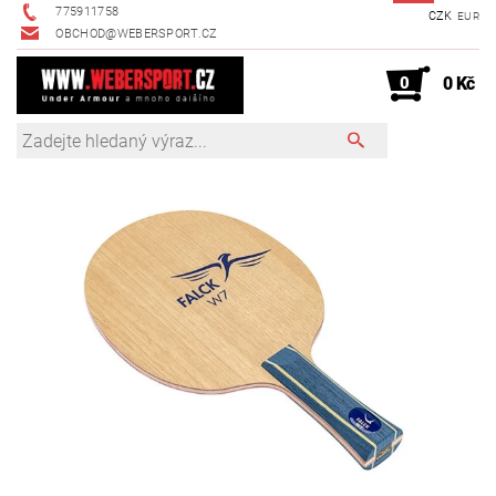
775911758
CZK
EUR
OBCHOD@WEBERSPORT.CZ
0
0 Kč