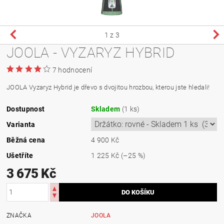
1
z 3
JOOLA - VYZARYZ HYBRID
7 hodnocení
JOOLA Vyzaryz Hybrid je dřevo s dvojitou hrozbou, kterou jste hledali!
Dostupnost
Skladem
(1 ks)
Varianta
Běžná cena
4 900 Kč
Ušetříte
1 225 Kč
(–25 %)
3 675 Kč
ZNAČKA
JOOLA