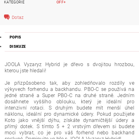
KATEGORIE
OFF+
Dotaz
POPIS
DISKUZE
JOOLA Vyzaryz Hybrid je dřevo s dvojitou hrozbou,
kterou jste hledali!
Je přizpůsobeno tak, aby zohledňovalo rozdíly ve
výkyvech forhendu a backhandu. PBO-C se používá na
jedné straně a Super PBO-C na druhé straně. Jedním
dosáhnete vyššího oblouku, který je ideální pro
intenzivní rotaci. S druhým budete mít menší úhel
náklonu, ideální pro dynamické údery. Pokud použijete
Koto jako vnější dýhu, získáte dynamičtější údery a
přímý dotek. S tímto 5 + 2 vrstvým dřevem si budete
moci vybrat, co je pro váš forhend nebo backhand
správné. Dominujte ve hře s JOOLA Vyzaryz Hybrid!