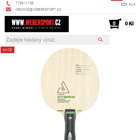
775911758
CZK
EUR
OBCHOD@WEBERSPORT.CZ
0
0 Kč
AKCE