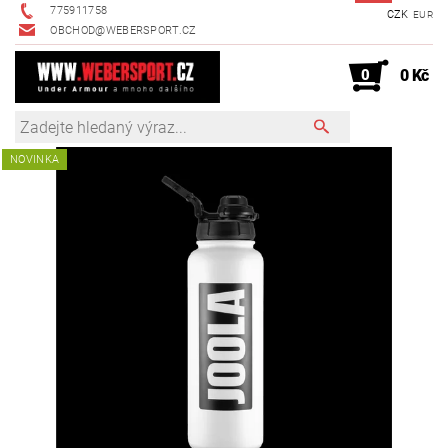
775911758
CZK
EUR
OBCHOD@WEBERSPORT.CZ
0
0 Kč
NOVINKA