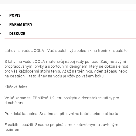
POPIS
PARAMETRY
DISKUZE
Láhev na vodu JOOLA - Váš spolehlivý společník na trénink i soutěže
S láhví na vodu JOOLA máte svůj nápoj vždy po ruce. Zaujme svými
propracovanými prvky a sportovním designem, který se dokonale hodí
pro váš každodenní stolní tenis. Ať už na tréninku, v den zápasu nebo
na cestách – tato láhev na vodu je vždy po vašem boku.
Klíčová fakta:
Velká kapacita: Přibližně 1,2 litru poskytuje dostatek tekutiny pro
dlouhé hry.
Praktická karabina: Snadno se připevní na batoh nebo plot kurtu.
Flexibilní použití: Snadné přepínání mezi otevřeným a zavřeným
režimem.