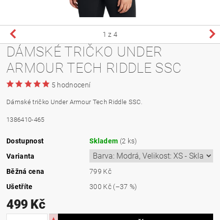
1
z 4
DÁMSKÉ TRIČKO UNDER
ARMOUR TECH RIDDLE SSC
5 hodnocení
Dámské tričko Under Armour Tech Riddle SSC.
1386410-465
Dostupnost
Skladem
(2 ks)
Varianta
Běžná cena
799 Kč
Ušetříte
300 Kč
(–37 %)
499 Kč