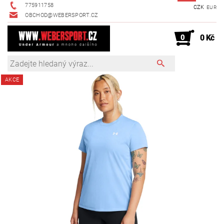
775911758
CZK
EUR
OBCHOD@WEBERSPORT.CZ
0
0 Kč
AKCE