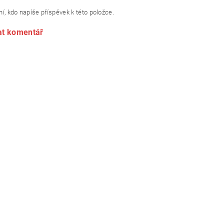
í, kdo napíše příspěvek k této položce.
at komentář