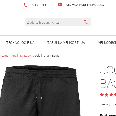
775911758
OBCHOD@WEBERSPORT.CZ
TECHNOLOGIE UA
TABULKA VELIKOSTÍ UA
VELKOOBC
í tenis
Textil
Kraťasy
Joola kraťasy Basic
JO
BA
Trenky zn
Dostupno