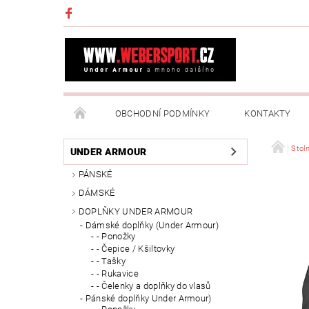
OBCHODNÍ PODMÍNKY
KONTAKTY
NAPIŠTE NÁM
MOJE OBJEDNÁVKA
Stoln
UNDER ARMOUR
PÁNSKÉ
DÁMSKÉ
DOPLŇKY UNDER ARMOUR
Dámské doplňky (Under Armour)
- Ponožky
- Čepice / Kšiltovky
- Tašky
- Rukavice
- Čelenky a doplňky do vlasů
Pánské doplňky Under Armour)