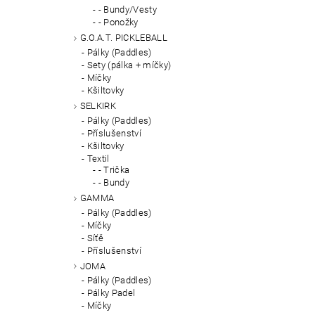
- Bundy/Vesty
- Ponožky
G.O.A.T. PICKLEBALL
Pálky (Paddles)
Sety (pálka + míčky)
Míčky
Kšiltovky
SELKIRK
Pálky (Paddles)
Příslušenství
Kšiltovky
Textil
- Trička
- Bundy
GAMMA
Pálky (Paddles)
Míčky
Síťě
Příslušenství
JOMA
Pálky (Paddles)
Pálky Padel
Míčky