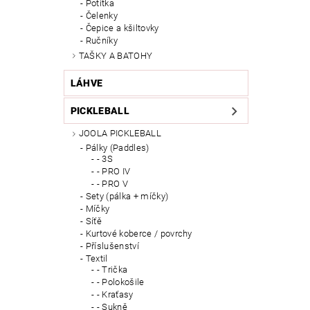
Potítka
Čelenky
Čepice a kšiltovky
Ručníky
TAŠKY A BATOHY
LÁHVE
PICKLEBALL
JOOLA PICKLEBALL
Pálky (Paddles)
- 3S
- PRO IV
- PRO V
Sety (pálka + míčky)
Míčky
Síťě
Kurtové koberce / povrchy
Příslušenství
Textil
- Trička
- Polokošile
- Kraťasy
- Sukně