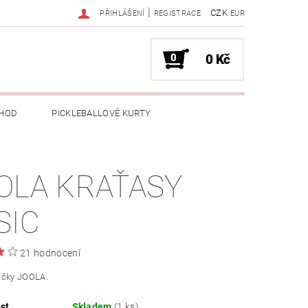
|
CZK
PŘIHLÁŠENÍ
REGISTRACE
EUR
0
0 Kč
HOD
PICKLEBALLOVÉ KURTY
OLA KRAŤASY
SIC
21 hodnocení
ačky JOOLA.
st
Skladem
(1 ks)