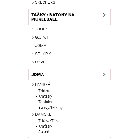
SKECHERS
TAŠKY / BATOHY NA
PICKLEBALL
JOOLA
G.O.A.T.
JOMA
SELKIRK
CORE
JOMA
PÁNSKÉ
Trička
Kraťasy
Tepláky
Bundy/Mikiny
DÁMSKÉ
Trička/Tílka
Kraťasy
Sukně