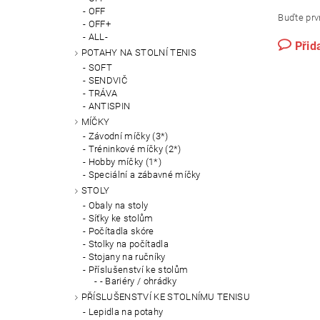
OFF
Buďte prvn
OFF+
ALL-
Přid
POTAHY NA STOLNÍ TENIS
SOFT
SENDVIČ
TRÁVA
ANTISPIN
MÍČKY
Závodní míčky (3*)
Tréninkové míčky (2*)
Hobby míčky (1*)
Speciální a zábavné míčky
STOLY
Obaly na stoly
Síťky ke stolům
Počítadla skóre
Stolky na počítadla
Stojany na ručníky
Příslušenství ke stolům
- Bariéry / ohrádky
PŘÍSLUŠENSTVÍ KE STOLNÍMU TENISU
Lepidla na potahy