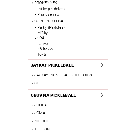
PROKENNEX
Pálky (Paddles)
Příslušenství
CORE PICKLEBALL
Pálky (Paddles)
Míčky
Síťě
Láhve
Kšiltovky
Textil
JAYKAY PICKLEBALL
JAYKAY PICKLEBALLOVÝ POVRCH
SÍŤĚ
OBUV NA PICKLEBALL
JOOLA
JOMA
MIZUNO
TEUTON