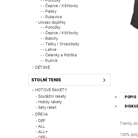
- Ponožky
- Čepice / Kšiltovky
- Pásky
- Rukavice
Unisex doplňky
- Ponožky
- Čepice / Kšiltovky
- Batohy
- Tašky / Crossbody
- Lahve
- Čelenky a Potítka
- Ručník
DĚTSKÉ
STOLNÍ TENIS
HOTOVÉ RAKETY
Soutěžní rakety
POPIS
Hobby rakety
DISKU
Sety raket
DŘEVA
DEF
Trenky zn
ALL
ALL+
100% poly
OFF-