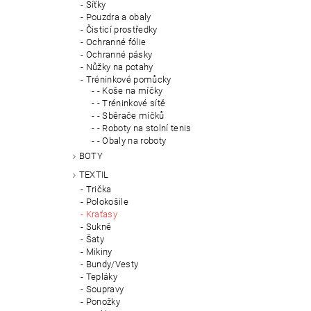
Síťky
Pouzdra a obaly
Čisticí prostředky
Ochranné fólie
Ochranné pásky
Nůžky na potahy
Tréninkové pomůcky
- Koše na míčky
- Tréninkové sítě
- Sběrače míčků
- Roboty na stolní tenis
- Obaly na roboty
BOTY
TEXTIL
Trička
Polokošile
Kraťasy
Sukně
Šaty
Mikiny
Bundy/Vesty
Tepláky
Soupravy
Ponožky