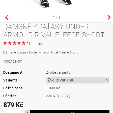
1
z 4
DÁMSKÉ KRAŤASY UNDER
ARMOUR RIVAL FLEECE SHORT
2 hodnocení
Dámské Kraťasy Under Armour Rival Fleece Short.
1382723-001
Dostupnost
Zvolte variantu
Varianta
Běžná cena
1 099 Kč
Ušetříte
220 Kč
(–20 %)
879 Kč