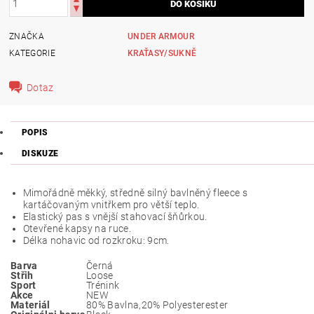
ZNAČKA
UNDER ARMOUR
KATEGORIE
KRAŤASY/SUKNĚ
Dotaz
POPIS
DISKUZE
Mimořádně měkký, středně silný bavlněný fleece s
kartáčovaným vnitřkem pro větší teplo.
Elastický pas s vnější stahovací šňůrkou.
Otevřené kapsy na ruce.
Délka nohavic od rozkroku: 9cm.
Barva
Černá
Střih
Loose
Sport
Trénink
Akce
NEW
Materiál
80% Bavlna,20% Polyesterester