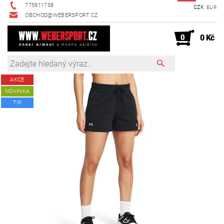
775911758
CZK
EUR
OBCHOD@WEBERSPORT.CZ
0
0 Kč
AKCE
NOVINKA
TIP