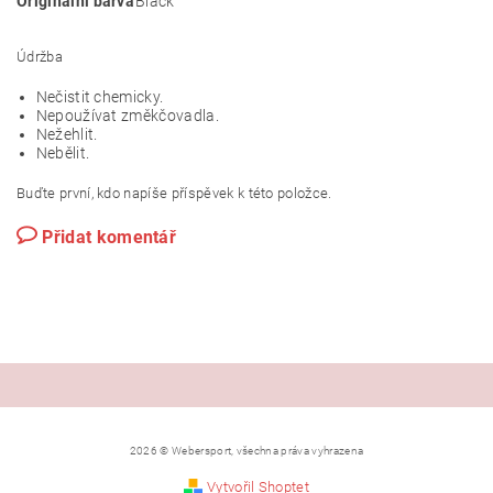
Originálni barva
Black
Údržba
Nečistit chemicky.
Nepoužívat změkčovadla.
Nežehlit.
Nebělit.
Buďte první, kdo napíše příspěvek k této položce.
Přidat komentář
2026 © Webersport, všechna práva vyhrazena
Vytvořil Shoptet