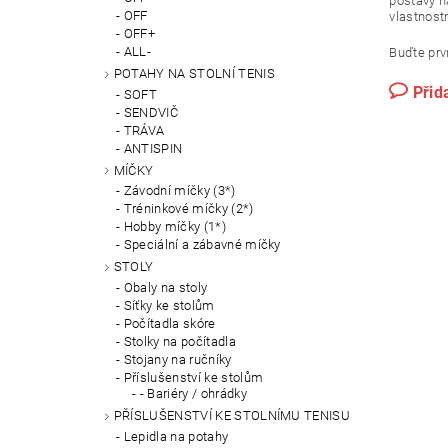
postavy na
OFF
vlastnost
OFF+
ALL-
Buďte prvn
POTAHY NA STOLNÍ TENIS
Přid
SOFT
SENDVIČ
TRÁVA
ANTISPIN
MÍČKY
Závodní míčky (3*)
Tréninkové míčky (2*)
Hobby míčky (1*)
Speciální a zábavné míčky
STOLY
Obaly na stoly
Síťky ke stolům
Počítadla skóre
Stolky na počítadla
Stojany na ručníky
Příslušenství ke stolům
- Bariéry / ohrádky
PŘÍSLUŠENSTVÍ KE STOLNÍMU TENISU
Lepidla na potahy