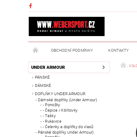
OBCHODNÍ PODMÍNKY
KONTAKTY
NAPIŠTE NÁM
MOJE OBJEDNÁVKA
KOL
UNDER ARMOUR
PÁNSKÉ
DÁMSKÉ
DOPLŇKY UNDER ARMOUR
Dámské doplňky (Under Armour)
- Ponožky
- Čepice / Kšiltovky
- Tašky
- Rukavice
- Čelenky a doplňky do vlasů
Pánské doplňky Under Armour)