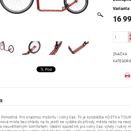
Varianta
16 9
ZNAČKA
KATEGORI
ZE
. Pohodlná. Pro snadnou mobilitu i volný čas. To je koloběžka KOSTKA TOUR 
 nová místa bez ohledu na to, jestli se vydáte do přírody, města nebo na n
 s neuvěřitelným komfortem. Ideální společník pro volný čas, výlety i rušný 