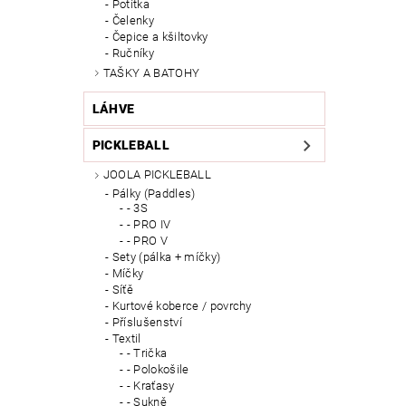
Potítka
Čelenky
Čepice a kšiltovky
Ručníky
TAŠKY A BATOHY
LÁHVE
PICKLEBALL
JOOLA PICKLEBALL
Pálky (Paddles)
- 3S
- PRO IV
- PRO V
Sety (pálka + míčky)
Míčky
Síťě
Kurtové koberce / povrchy
Příslušenství
Textil
- Trička
- Polokošile
- Kraťasy
- Sukně