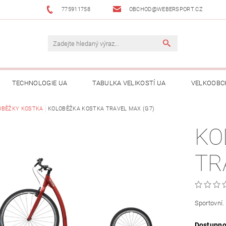
775911758
OBCHOD@WEBERSPORT.CZ
TECHNOLOGIE UA
TABULKA VELIKOSTÍ UA
VELKOOBC
OBĚŽKY KOSTKA
KOLOBĚŽKA KOSTKA TRAVEL MAX (G7)
KO
TR
Sportovní.
Dostupno