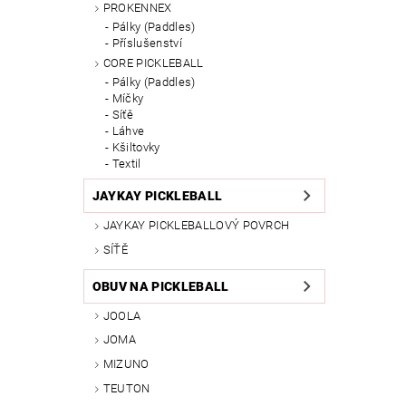
PROKENNEX
Pálky (Paddles)
Příslušenství
CORE PICKLEBALL
Pálky (Paddles)
Míčky
Síťě
Láhve
Kšiltovky
Textil
JAYKAY PICKLEBALL
JAYKAY PICKLEBALLOVÝ POVRCH
SÍŤĚ
OBUV NA PICKLEBALL
JOOLA
JOMA
MIZUNO
TEUTON