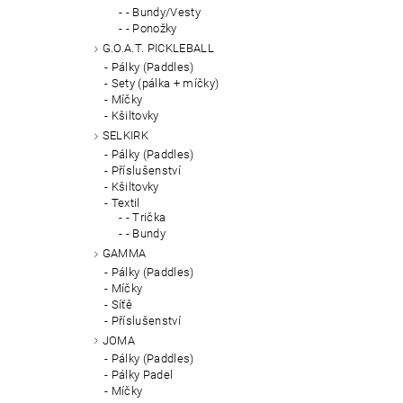
- Bundy/Vesty
- Ponožky
G.O.A.T. PICKLEBALL
Pálky (Paddles)
Sety (pálka + míčky)
Míčky
Kšiltovky
SELKIRK
Pálky (Paddles)
Příslušenství
Kšiltovky
Textil
- Trička
- Bundy
GAMMA
Pálky (Paddles)
Míčky
Síťě
Příslušenství
JOMA
Pálky (Paddles)
Pálky Padel
Míčky