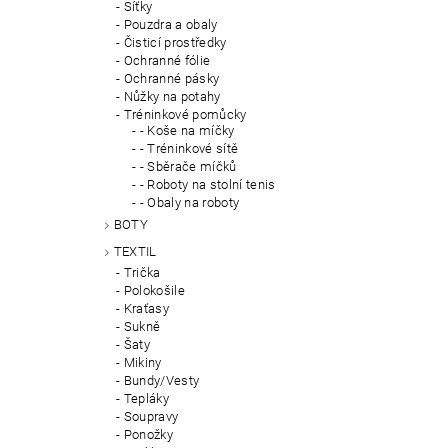
Síťky
Pouzdra a obaly
Čisticí prostředky
Ochranné fólie
Ochranné pásky
Nůžky na potahy
Tréninkové pomůcky
- Koše na míčky
- Tréninkové sítě
- Sběrače míčků
- Roboty na stolní tenis
- Obaly na roboty
BOTY
TEXTIL
Trička
Polokošile
Kraťasy
Sukně
Šaty
Mikiny
Bundy/Vesty
Tepláky
Soupravy
Ponožky