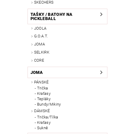
SKECHERS
TAŠKY / BATOHY NA
PICKLEBALL
JOOLA
G.O.A.T.
JOMA
SELKIRK
CORE
JOMA
PÁNSKÉ
Trička
Kraťasy
Tepláky
Bundy/Mikiny
DÁMSKÉ
Trička/Tílka
Kraťasy
Sukně