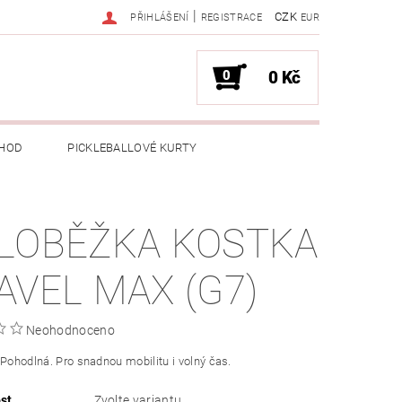
|
CZK
PŘIHLÁŠENÍ
REGISTRACE
EUR
0
0 Kč
HOD
PICKLEBALLOVÉ KURTY
LOBĚŽKA KOSTKA
AVEL MAX (G7)
Neohodnoceno
 Pohodlná. Pro snadnou mobilitu i volný čas.
st
Zvolte variantu