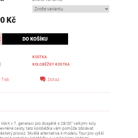
90 Kč
KOSTKA
E
KOLOBĚŽKY KOSTKA
Tisk
Dotaz
MAX v 7. generaci pro dospělé s 28/20“ velkými koly.
ezpevněné cesty, tato koloběžka vám pomůže zdolávat
městský provoz. Skvělá alternativa k modelu Tour pro vyšší