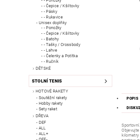
- Ponožky
- Čepice / Kšiltovky
- Pásky
- Rukavice
Unisex doplňky
- Ponožky
- Čepice / Kšiltovky
- Batohy
- Tašky / Crossbody
- Lahve
- Čelenky a Potítka
- Ručník
DĚTSKÉ
STOLNÍ TENIS
HOTOVÉ RAKETY
Soutěžní rakety
POPIS
Hobby rakety
DISKU
Sety raket
DŘEVA
DEF
Sportovní
ALL
Objevujte
ALL+
kilometry
OFF-