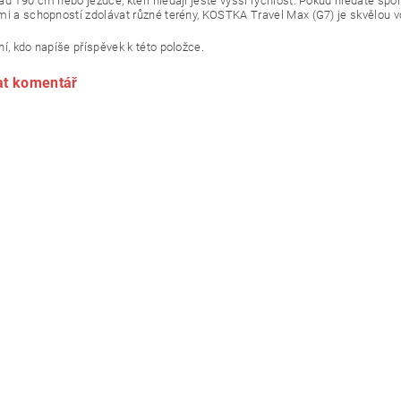
d 190 cm nebo jezdce, kteří hledají ještě vyšší rychlost. Pokud hledáte sport
mi a schopností zdolávat různé terény, KOSTKA Travel Max (G7) je skvělou v
í, kdo napíše příspěvek k této položce.
at komentář