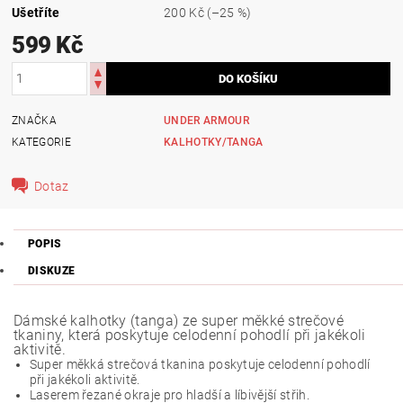
Ušetříte
200 Kč
(–25 %)
599 Kč
ZNAČKA
UNDER ARMOUR
KATEGORIE
KALHOTKY/TANGA
Dotaz
POPIS
DISKUZE
Dámské kalhotky (tanga) ze super měkké strečové
tkaniny, která poskytuje celodenní pohodlí při jakékoli
aktivitě.
Super měkká strečová tkanina poskytuje celodenní pohodlí
při jakékoli aktivitě.
Laserem řezané okraje pro hladší a líbivější střih.