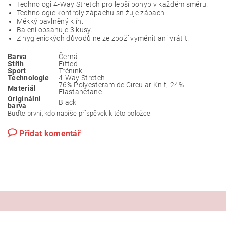
Technologi 4-Way Stretch pro lepší pohyb v každém směru.
Technologie kontroly zápachu snižuje zápach.
Měkký bavlněný klín.
Balení obsahuje 3 kusy.
Z hygienických důvodů nelze zboží vyměnit ani vrátit.
Barva
Černá
Střih
Fitted
Sport
Trénink
Technologie
4-Way Stretch
76% Polyesteramide Circular Knit, 24%
Materiál
Elastanetane
Originálni
Black
barva
Buďte první, kdo napíše příspěvek k této položce.
Přidat komentář