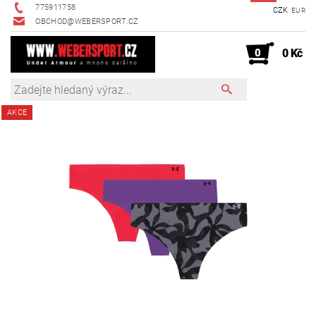
775911758
CZK
EUR
OBCHOD@WEBERSPORT.CZ
0
0 Kč
AKCE