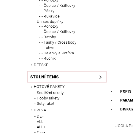
- Ponožky
- Čepice / Kšiltovky
- Pásky
- Rukavice
Unisex doplňky
- Ponožky
- Čepice / Kšiltovky
- Batohy
- Tašky / Crossbody
- Lahve
- Čelenky a Potítka
- Ručník
DĚTSKÉ
STOLNÍ TENIS
HOTOVÉ RAKETY
POPIS
Soutěžní rakety
Hobby rakety
PARAM
Sety raket
DISKU
DŘEVA
DEF
ALL
JOOLA Per
ALL+
OFF-