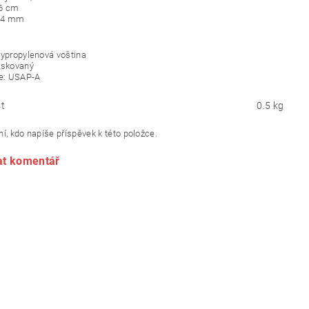
,6 cm
14 mm
lypropylenová voština
ískovaný
ce: USAP-A
t
0.5 kg
í, kdo napíše příspěvek k této položce.
at komentář