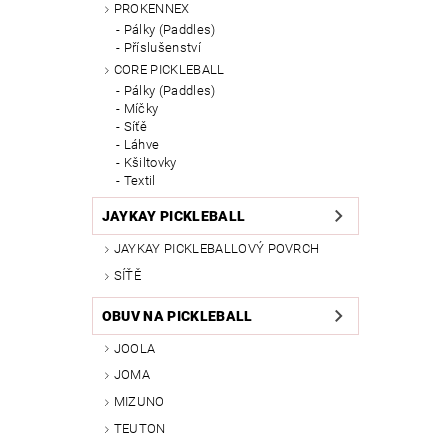
PROKENNEX
Pálky (Paddles)
Příslušenství
CORE PICKLEBALL
Pálky (Paddles)
Míčky
Síťě
Láhve
Kšiltovky
Textil
JAYKAY PICKLEBALL
JAYKAY PICKLEBALLOVÝ POVRCH
SÍŤĚ
OBUV NA PICKLEBALL
JOOLA
JOMA
MIZUNO
TEUTON