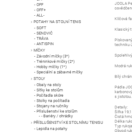
JOOLA Per
OFF
osvědčené
OFF+
ALL-
Klíčová fa
POTAHY NA STOLNÍ TENIS
SOFT
Klasický 
SENDVIČ
TRÁVA
Pískovaný
ANTISPIN
techniku ​
MÍČKY
Spolehlivý
Závodní míčky (3*)
Tréninkové míčky (2*)
Modrá ruk
Hobby míčky (1*)
Speciální a zábavné míčky
Bílý chrá
STOLY
Obaly na stoly
Pádla JOOL
Síťky ke stolům
karbonový
Počítadla skóre
s jistotou.
Stolky na počítadla
Stojany na ručníky
Detaily:
Příslušenství ke stolům
Šířka 19,
- Bariéry / ohrádky
Čistá hmo
Délka ruk
PŘÍSLUŠENSTVÍ KE STOLNÍMU TENISU
Typ rukoj
Lepidla na potahy
Obvod ruk