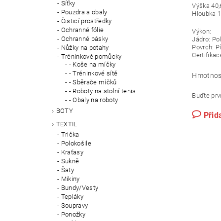
Síťky
Výška 40
Pouzdra a obaly
Hloubka 
Čisticí prostředky
Ochranné fólie
Výkon:
Ochranné pásky
Jádro: Po
Povrch: P
Nůžky na potahy
Certifika
Tréninkové pomůcky
- Koše na míčky
- Tréninkové sítě
Hmotnos
- Sběrače míčků
- Roboty na stolní tenis
Buďte prvn
- Obaly na roboty
BOTY
Přid
TEXTIL
Trička
Polokošile
Kraťasy
Sukně
Šaty
Mikiny
Bundy/Vesty
Tepláky
Soupravy
Ponožky