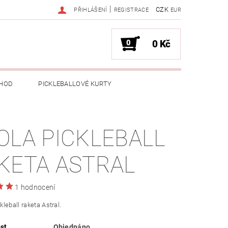
|
CZK
PŘIHLÁŠENÍ
REGISTRACE
EUR
0
0 Kč
HOD
PICKLEBALLOVÉ KURTY
OLA PICKLEBALL
KETA ASTRAL
1 hodnocení
leball raketa Astral.
st
Objednáno