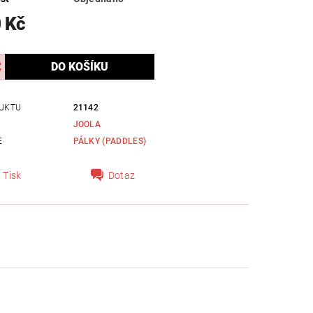
 Kč
UKTU
21142
JOOLA
E
PÁLKY (PADDLES)
Tisk
Dotaz