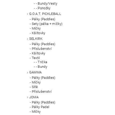
- Bundy/Vesty
- Ponožky
G.O.A.T. PICKLEBALL
Pálky (Paddles)
Sety (pálka + míčky)
Míčky
Kšiltovky
SELKIRK
Pálky (Paddles)
Příslušenství
Kšiltovky
Textil
- Trička
- Bundy
GAMMA
Pálky (Paddles)
Míčky
Síťě
Příslušenství
JOMA
Pálky (Paddles)
Pálky Padel
Míčky