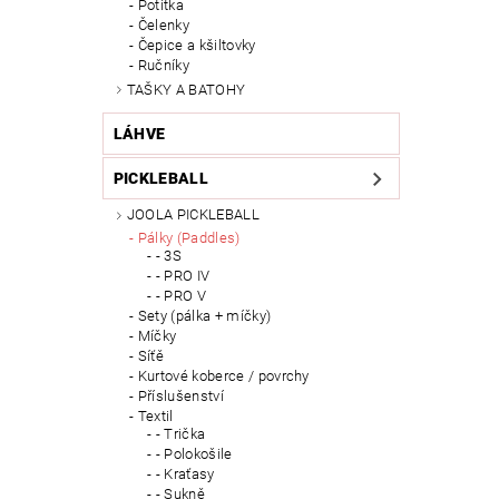
Potítka
Čelenky
Čepice a kšiltovky
Ručníky
TAŠKY A BATOHY
LÁHVE
PICKLEBALL
JOOLA PICKLEBALL
Pálky (Paddles)
- 3S
- PRO IV
- PRO V
Sety (pálka + míčky)
Míčky
Síťě
Kurtové koberce / povrchy
Příslušenství
Textil
- Trička
- Polokošile
- Kraťasy
- Sukně