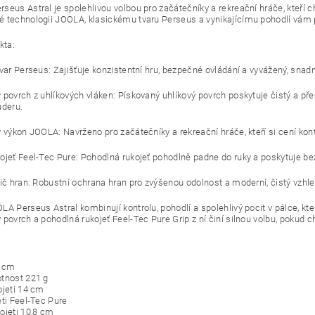
seus Astral je spolehlivou volbou pro začátečníky a rekreační hráče, kteří c
 technologii JOOLA, klasickému tvaru Perseus a vynikajícímu pohodlí vám
kta:
tvar Perseus: Zajišťuje konzistentní hru, bezpečné ovládání a vyvážený, snadn
 povrch z uhlíkových vláken: Pískovaný uhlíkový povrch poskytuje čistý a 
​úderu.
 výkon JOOLA: Navrženo pro začátečníky a rekreační hráče, kteří si cení kont
ojeť Feel-Tec Pure: Pohodlná rukojeť pohodlně padne do ruky a poskytuje 
nič hran: Robustní ochrana hran pro zvýšenou odolnost a moderní, čistý vzhle
A Perseus Astral kombinují kontrolu, pohodlí a spolehlivý pocit v pálce, kter
 povrch a pohodlná rukojeť Feel-Tec Pure Grip z ní činí silnou volbu, pokud 
1 cm
tnost 221 g
ojeti 14 cm
eti Feel-Tec Pure
ojeti 10,8 cm