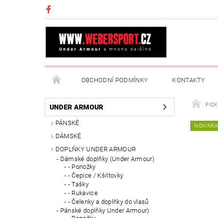
OBCHODNÍ PODMÍNKY
KONTAKTY
NAPIŠTE NÁM
MOJE OBJEDNÁVKA
PIC
UNDER ARMOUR
PÁNSKÉ
NOVINK
DÁMSKÉ
DOPLŇKY UNDER ARMOUR
Dámské doplňky (Under Armour)
- Ponožky
- Čepice / Kšiltovky
- Tašky
- Rukavice
- Čelenky a doplňky do vlasů
Pánské doplňky Under Armour)