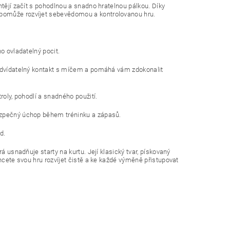
htějí začít s pohodlnou a snadno hratelnou pálkou. Díky
 pomůže rozvíjet sebevědomou a kontrolovanou hru.
o ovladatelný pocit.
předvídatelný kontakt s míčem a pomáhá vám zdokonalit
roly, pohodlí a snadného použití.
bezpečný úchop během tréninku a zápasů.
d.
á usnadňuje starty na kurtu. Její klasický tvar, pískovaný
chcete svou hru rozvíjet čistě a ke každé výměně přistupovat