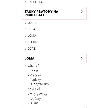
SKECHERS
TAŠKY / BATOHY NA
PICKLEBALL
JOOLA
G.O.A.T.
JOMA
SELKIRK
CORE
JOMA
PÁNSKÉ
Trička
Kraťasy
Tepláky
Bundy/Mikiny
DÁMSKÉ
Trička/Tílka
Kraťasy
Sukně