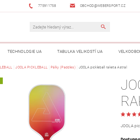
775911758
OBCHOD@WEBERSPORT.CZ
TECHNOLOGIE UA
TABULKA VELIKOSTÍ UA
VELKOOBC
KLEBALL
JOOLA PICKLEBALL
Pálky (Paddles)
JOOLA pickleball raketa Astral
JO
A
RA
JOOLA pick
Dostupno