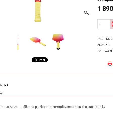
1 890
KÓD PROD
ZNAČKA
KATEGORI
ETRY
ZE
seus Astral - Pálka na pickleball s kontrolovanou hrou pro začátečníky