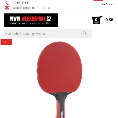
775911758
CZK
EUR
OBCHOD@WEBERSPORT.CZ
0
0 Kč
AKCE