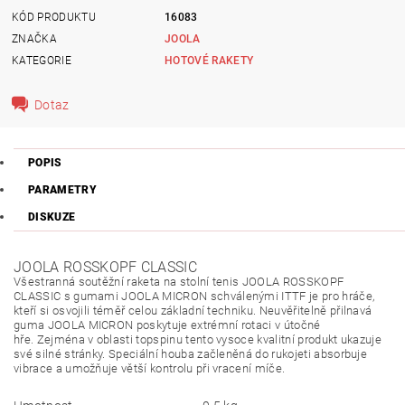
KÓD PRODUKTU
16083
ZNAČKA
JOOLA
KATEGORIE
HOTOVÉ RAKETY
Dotaz
POPIS
PARAMETRY
DISKUZE
JOOLA ROSSKOPF CLASSIC
Všestranná soutěžní raketa na stolní tenis JOOLA ROSSKOPF
CLASSIC s gumami JOOLA MICRON schválenými ITTF je pro hráče,
kteří si osvojili téměř celou základní techniku.
Neuvěřitelně přilnavá
guma JOOLA MICRON poskytuje extrémní rotaci v útočné
hře.
Zejména v oblasti topspinu tento vysoce kvalitní produkt ukazuje
své silné stránky.
Speciální houba začleněná do rukojeti absorbuje
vibrace a umožňuje větší kontrolu při vracení míče.