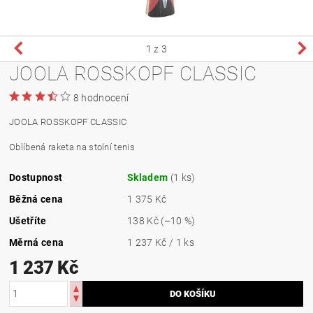
1
z 3
JOOLA ROSSKOPF CLASSIC
8 hodnocení
JOOLA ROSSKOPF CLASSIC
Oblíbená raketa na stolní tenis
Dostupnost
Skladem
(1 ks)
Běžná cena
1 375 Kč
Ušetříte
138 Kč
(–10 %)
Měrná cena
1 237 Kč / 1 ks
1 237 Kč