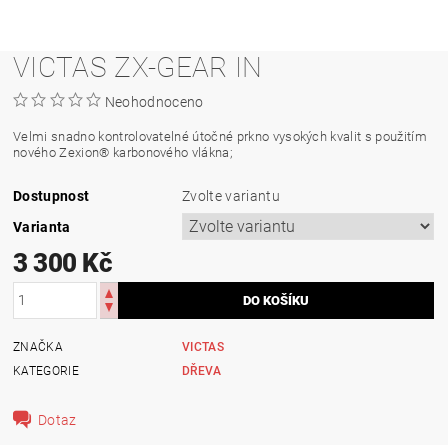
VICTAS ZX-GEAR IN
Neohodnoceno
Velmi snadno kontrolovatelné útočné prkno vysokých kvalit s použitím
nového Zexion® karbonového vlákna;
Dostupnost
Zvolte variantu
Varianta
3 300 Kč
ZNAČKA
VICTAS
KATEGORIE
DŘEVA
Dotaz