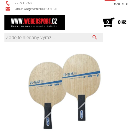
775911758
CZK
EUR
OBCHOD@WEBERSPORT.CZ
0
0 Kč