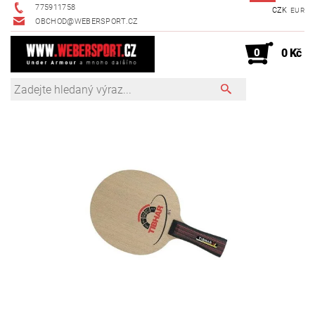
775911758
CZK
EUR
OBCHOD@WEBERSPORT.CZ
0
0 Kč