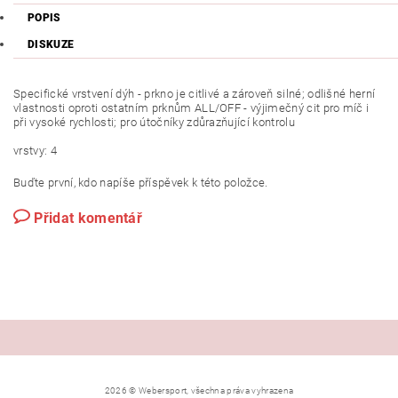
POPIS
DISKUZE
Specifické vrstvení dýh - prkno je citlivé a zároveň silné; odlišné herní
vlastnosti oproti ostatním prknům ALL/OFF - výjimečný cit pro míč i
při vysoké rychlosti; pro útočníky zdůrazňující kontrolu
vrstvy: 4
Buďte první, kdo napíše příspěvek k této položce.
Přidat komentář
2026 © Webersport, všechna práva vyhrazena