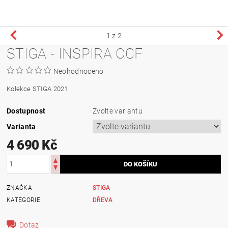
1
z 2
STIGA - INSPIRA CCF
Neohodnoceno
Kolekce STIGA 2021
Dostupnost
Zvolte variantu
Varianta
4 690 Kč
ZNAČKA
STIGA
KATEGORIE
DŘEVA
Dotaz