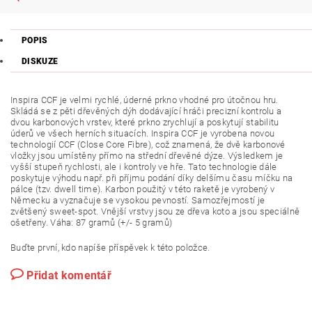
POPIS
DISKUZE
Inspira CCF je velmi rychlé, úderné prkno vhodné pro útočnou hru.
Skládá se z pěti dřevěných dýh dodávající hráči precizní kontrolu a
dvou karbonových vrstev, které prkno zrychlují a poskytují stabilitu
úderů ve všech herních situacích. Inspira CCF je vyrobena novou
technologií CCF (Close Core Fibre), což znamená, že dvě karbonové
vložky jsou umístěny přímo na střední dřevěné dýze. Výsledkem je
vyšší stupeň rychlosti, ale i kontroly ve hře. Tato technologie dále
poskytuje výhodu např. při příjmu podání díky delšímu času míčku na
pálce (tzv. dwell time). Karbon použitý v této raketě je vyrobený v
Německu a vyznačuje se vysokou pevností. Samozřejmostí je
zvětšený sweet-spot. Vnější vrstvy jsou ze dřeva koto a jsou speciálně
ošetřeny. Váha: 87 gramů (+/- 5 gramů)
Buďte první, kdo napíše příspěvek k této položce.
Přidat komentář