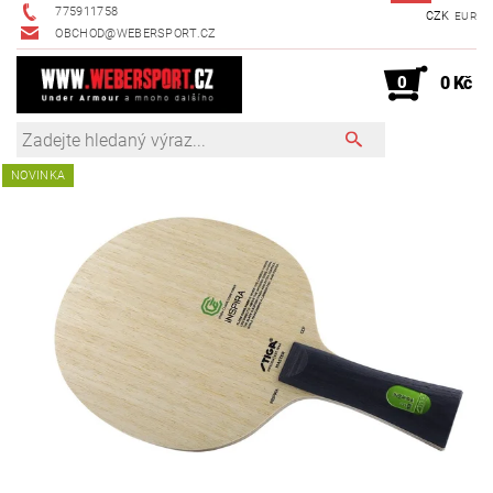
775911758
CZK
EUR
OBCHOD@WEBERSPORT.CZ
0
0 Kč
NOVINKA