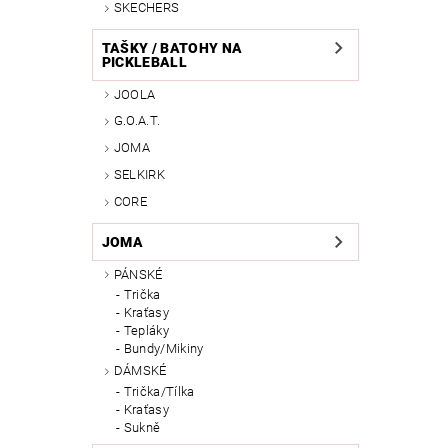
SKECHERS
TAŠKY / BATOHY NA
PICKLEBALL
JOOLA
G.O.A.T.
JOMA
SELKIRK
CORE
JOMA
PÁNSKÉ
Trička
Kraťasy
Tepláky
Bundy/Mikiny
DÁMSKÉ
Trička/Tílka
Kraťasy
Sukně