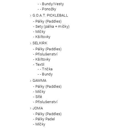
- Bundy/Vesty
- Ponožky
G.O.A.T. PICKLEBALL
Pálky (Paddles)
Sety (pálka + míčky)
Míčky
Kšiltovky
SELKIRK
Pálky (Paddles)
Příslušenství
Kšiltovky
Textil
- Trička
- Bundy
GAMMA
Pálky (Paddles)
Míčky
Síťě
Příslušenství
JOMA
Pálky (Paddles)
Pálky Padel
Míčky