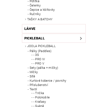
Potítka
Čelenky
Čepice a kšiltovky
Ručníky
TAŠKY A BATOHY
LÁHVE
PICKLEBALL
JOOLA PICKLEBALL
Pálky (Paddles)
- 3S
- PRO IV
- PRO V
Sety (pálka + míčky)
Míčky
Síťě
Kurtové koberce / povrchy
Příslušenství
Textil
- Trička
- Polokošile
- Kraťasy
- Sukně