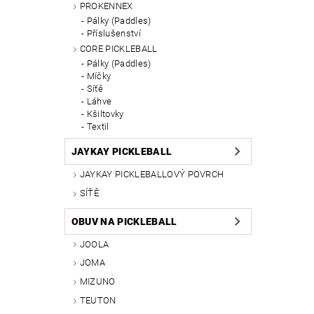
PROKENNEX
Pálky (Paddles)
Příslušenství
CORE PICKLEBALL
Pálky (Paddles)
Míčky
Síťě
Láhve
Kšiltovky
Textil
JAYKAY PICKLEBALL
JAYKAY PICKLEBALLOVÝ POVRCH
SÍŤĚ
OBUV NA PICKLEBALL
JOOLA
JOMA
MIZUNO
TEUTON