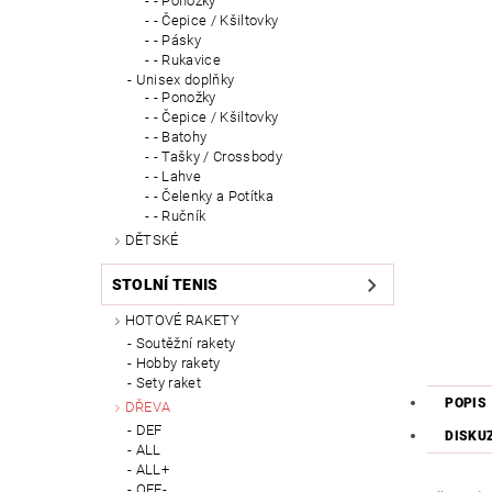
- Ponožky
- Čepice / Kšiltovky
- Pásky
- Rukavice
Unisex doplňky
- Ponožky
- Čepice / Kšiltovky
- Batohy
- Tašky / Crossbody
- Lahve
- Čelenky a Potítka
- Ručník
DĚTSKÉ
STOLNÍ TENIS
HOTOVÉ RAKETY
Soutěžní rakety
Hobby rakety
Sety raket
POPIS
DŘEVA
DEF
DISKU
ALL
ALL+
OFF-