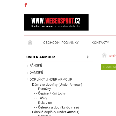
OBCHODNÍ PODMÍNKY
KONTAKTY
NAPIŠTE NÁM
MOJE OBJEDNÁVKA
Stoln
UNDER ARMOUR
PÁNSKÉ
NOVINK
DÁMSKÉ
DOPLŇKY UNDER ARMOUR
Dámské doplňky (Under Armour)
- Ponožky
- Čepice / Kšiltovky
- Tašky
- Rukavice
- Čelenky a doplňky do vlasů
Pánské doplňky Under Armour)