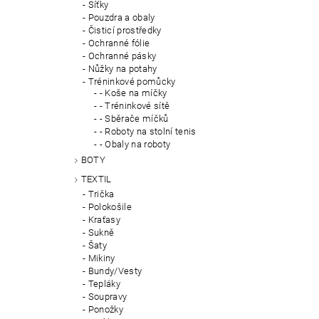
Síťky
Pouzdra a obaly
Čisticí prostředky
Ochranné fólie
Ochranné pásky
Nůžky na potahy
Tréninkové pomůcky
- Koše na míčky
- Tréninkové sítě
- Sběrače míčků
- Roboty na stolní tenis
- Obaly na roboty
BOTY
TEXTIL
Trička
Polokošile
Kraťasy
Sukně
Šaty
Mikiny
Bundy/Vesty
Tepláky
Soupravy
Ponožky