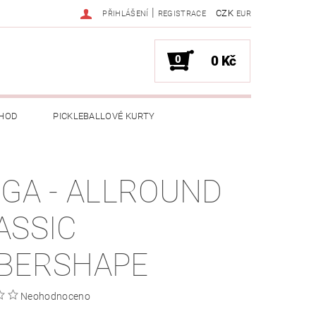
|
CZK
PŘIHLÁŠENÍ
REGISTRACE
EUR
0
0 Kč
HOD
PICKLEBALLOVÉ KURTY
IGA - ALLROUND
ASSIC
BERSHAPE
Neohodnoceno