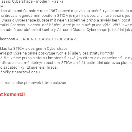
Classic Cybershape - moderní klasika
24
rkno Allround Classic v roce 1967 poprvé objevilo na scéně, rychle se stalo o
ího dřeva a legendárním pocitem STIGA je nyní k dispozici v nové verzi s 
d Classic Cybershape budete mít nejen spolehlivé prkno a skvělý herní pocit 
timální úderovou plochou a těžištěm, které je na hlavě prkna výše. Větší s
ích úderů bez obětování kontroly. Allround Classic Cybershape je ideální jak 
 vlastnosti ALLROUND CLASSIC CYBERSHAPE
 klasika STIGA s designem Cybershape
t-spot výše na prkně poskytuje rychlejší údery bez ztráty kontroly.
é 5-ti vrstvé prkno s nízkou hmotností, skvělým citem a ovladatelností - a
é dřevo s nezaměnitelným pocitem STIGA a větší, optimální úderovou ploch
o začátečníky i zkušenější hráče.
 čočky z nerezové oceli.
í, kdo napíše příspěvek k této položce.
at komentář