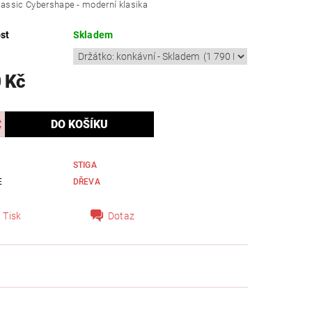
lassic Cybershape - moderní klasika
st
Skladem
 Kč
STIGA
E
DŘEVA
Tisk
Dotaz