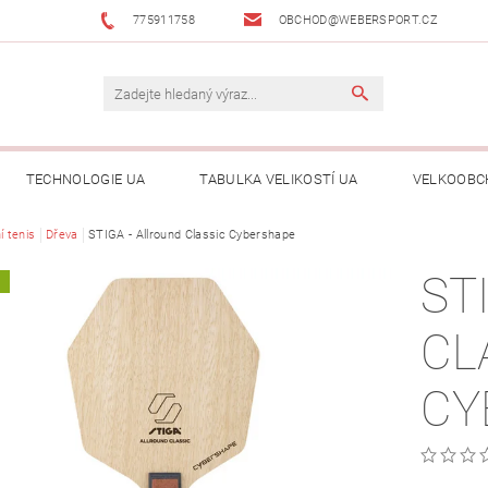
775911758
OBCHOD@WEBERSPORT.CZ
TECHNOLOGIE UA
TABULKA VELIKOSTÍ UA
VELKOOBC
í tenis
Dřeva
STIGA - Allround Classic Cybershape
ST
A
CL
CY