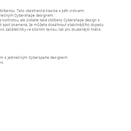
blíbenou. Tato všestranná klasika s pěti vrstvami
jedinečným Cybershape designem.
s kontrolou, ale získáte také oblíbený Cybershape design s
weet-spot znamená, že můžete dosáhnout stabilnějšího dopadu
pro začátečníky ve stolním tenisu, tak pro zkušenější hráče.
 nyní s jedinečným Cyberspahe designem.
ou.