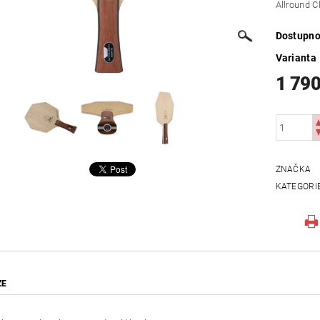
Allround C
Dostupno
Varianta
1 790
ZNAČKA
KATEGORI
ZE