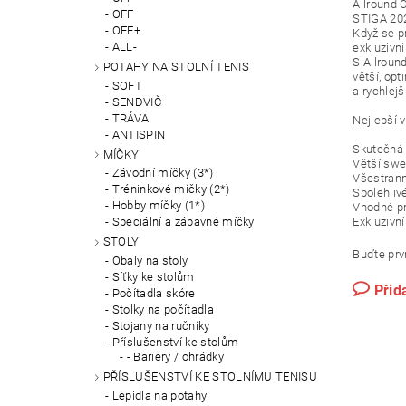
Allround 
OFF
STIGA 20
OFF+
Když se p
ALL-
exkluzivn
S Allroun
POTAHY NA STOLNÍ TENIS
větší, op
SOFT
a rychlejš
SENDVIČ
TRÁVA
Nejlepší
ANTISPIN
Skutečná
MÍČKY
Větší swee
Závodní míčky (3*)
Všestrann
Tréninkové míčky (2*)
Spolehliv
Hobby míčky (1*)
Vhodné pr
Exkluzivní
Speciální a zábavné míčky
STOLY
Buďte prvn
Obaly na stoly
Síťky ke stolům
Přid
Počítadla skóre
Stolky na počítadla
Stojany na ručníky
Příslušenství ke stolům
- Bariéry / ohrádky
PŘÍSLUŠENSTVÍ KE STOLNÍMU TENISU
Lepidla na potahy