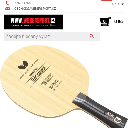
775911758
CZK
EUR
OBCHOD@WEBERSPORT.CZ
0
0 Kč