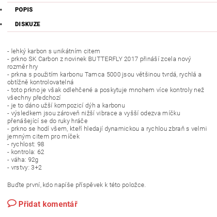
POPIS
DISKUZE
- lehký karbon s unikátním citem
- prkno SK Carbon z novinek BUTTERFLY 2017 přináší zcela nový
rozměr hry
- prkna s použitím karbonu Tamca 5000 jsou většinou tvrdá, rychlá a
obtížně kontrolovatelná
- toto prkno je však odlehčené a poskytuje mnohem více kontroly než
všechny předchozí
- je to dáno užší kompozicí dýh a karbonu
- výsledkem jsou zároveň nižší vibrace a vyšší odezva míčku
přenášející se do ruky hráče
- prkno se hodí všem, kteří hledají dynamickou a rychlou zbraň s velmi
jemným citem pro míček
- rychlost: 98
- kontrola: 62
- váha: 92g
- vrstvy: 3+2
Buďte první, kdo napíše příspěvek k této položce.
Přidat komentář