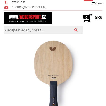
775911758
CZK
EUR
OBCHOD@WEBERSPORT.CZ
0
0 Kč