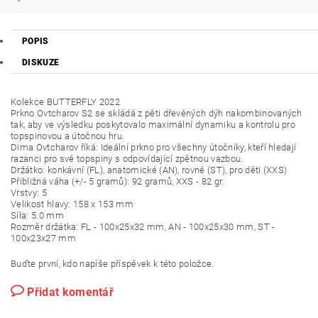
POPIS
DISKUZE
Kolekce BUTTERFLY 2022
Prkno Ovtcharov S2 se skládá z pěti dřevěných dýh nakombinovaných
tak, aby ve výsledku poskytovalo maximální dynamiku a kontrolu pro
topspinovou a útočnou hru.
Dima Ovtcharov říká: Ideální prkno pro všechny útočníky, kteří hledají
razanci pro své topspiny s odpovídající zpětnou vazbou.
Držátko: konkávní (FL), anatomické (AN), rovné (ST), pro děti (XXS)
Přibližná váha (+/- 5 gramů): 92 gramů, XXS - 82 gr.
Vrstvy: 5
Velikost hlavy: 158 x 153 mm
Síla: 5.0 mm
Rozměr držátka: FL - 100x25x32 mm, AN - 100x25x30 mm, ST -
100x23x27 mm
Buďte první, kdo napíše příspěvek k této položce.
Přidat komentář