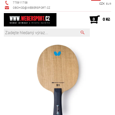
775911758
CZK
EUR
OBCHOD@WEBERSPORT.CZ
0
0 Kč