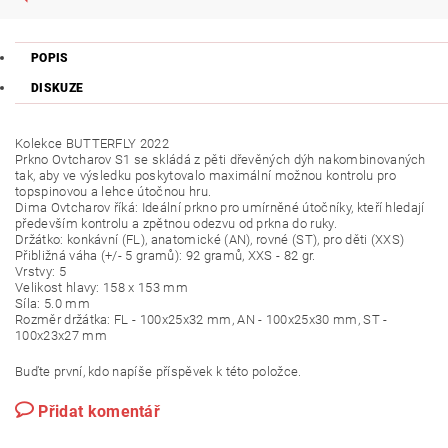
POPIS
DISKUZE
Kolekce BUTTERFLY 2022
Prkno Ovtcharov S1 se skládá z pěti dřevěných dýh nakombinovaných
tak, aby ve výsledku poskytovalo maximální možnou kontrolu pro
topspinovou a lehce útočnou hru.
Dima Ovtcharov říká: Ideální prkno pro umírněné útočníky, kteří hledají
především kontrolu a zpětnou odezvu od prkna do ruky.
Držátko: konkávní (FL), anatomické (AN), rovné (ST), pro děti (XXS)
Přibližná váha (+/- 5 gramů): 92 gramů, XXS - 82 gr.
Vrstvy: 5
Velikost hlavy: 158 x 153 mm
Síla: 5.0 mm
Rozměr držátka: FL - 100x25x32 mm, AN - 100x25x30 mm, ST -
100x23x27 mm
Buďte první, kdo napíše příspěvek k této položce.
Přidat komentář