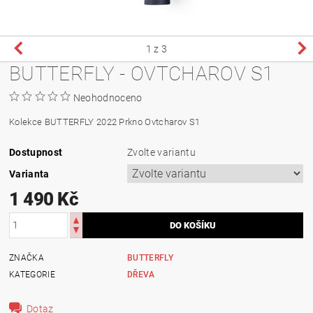
1
z 3
BUTTERFLY - OVTCHAROV S1
Neohodnoceno
Kolekce BUTTERFLY 2022
Prkno Ovtcharov S1
Dostupnost
Zvolte variantu
Varianta
1 490 Kč
ZNAČKA
BUTTERFLY
KATEGORIE
DŘEVA
Dotaz