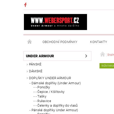
OBCHODNÍ PODMÍNKY
KONTAKTY
NAPIŠTE NÁM
MOJE OBJEDNÁVKA
Stoln
UNDER ARMOUR
PÁNSKÉ
NOVINK
DÁMSKÉ
DOPLŇKY UNDER ARMOUR
Dámské doplňky (Under Armour)
- Ponožky
- Čepice / Kšiltovky
- Tašky
- Rukavice
- Čelenky a doplňky do vlasů
Pánské doplňky Under Armour)