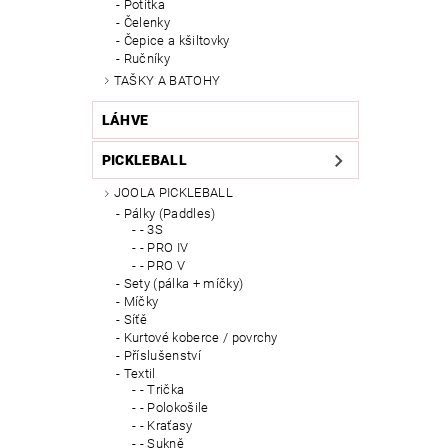
Potítka
Čelenky
Čepice a kšiltovky
Ručníky
TAŠKY A BATOHY
LÁHVE
PICKLEBALL
JOOLA PICKLEBALL
Pálky (Paddles)
- 3S
- PRO IV
- PRO V
Sety (pálka + míčky)
Míčky
Síťě
Kurtové koberce / povrchy
Příslušenství
Textil
- Trička
- Polokošile
- Kraťasy
- Sukně