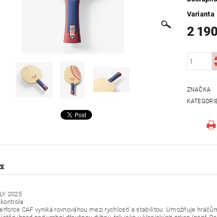
Varianta
2 190
ZNAČKA
KATEGORI
ZE
LY 2025
 kontrola
erforce CAF vyniká rovnováhou mezi rychlostí a stabilitou. Umožňuje hráčů