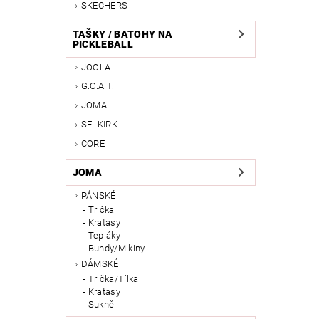
SKECHERS
TAŠKY / BATOHY NA
PICKLEBALL
JOOLA
G.O.A.T.
JOMA
SELKIRK
CORE
JOMA
PÁNSKÉ
Trička
Kraťasy
Tepláky
Bundy/Mikiny
DÁMSKÉ
Trička/Tílka
Kraťasy
Sukně