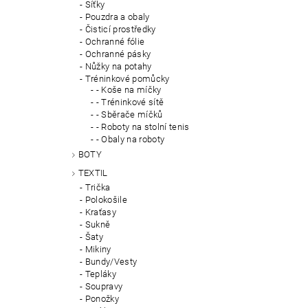
Síťky
Pouzdra a obaly
Čisticí prostředky
Ochranné fólie
Ochranné pásky
Nůžky na potahy
Tréninkové pomůcky
- Koše na míčky
- Tréninkové sítě
- Sběrače míčků
- Roboty na stolní tenis
- Obaly na roboty
BOTY
TEXTIL
Trička
Polokošile
Kraťasy
Sukně
Šaty
Mikiny
Bundy/Vesty
Tepláky
Soupravy
Ponožky