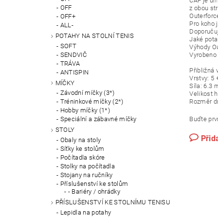
CAF je umí
OFF
z obou str
Outerforce
OFF+
Pro koho 
ALL-
Doporučuje
POTAHY NA STOLNÍ TENIS
Jaké pota
SOFT
Výhody Ou
SENDVIČ
Vyrobeno 
TRÁVA
Přibližná
ANTISPIN
Vrstvy: 5 
MÍČKY
Síla: 6.3
Závodní míčky (3*)
Velikost 
Rozměr d
Tréninkové míčky (2*)
Hobby míčky (1*)
Buďte prvn
Speciální a zábavné míčky
STOLY
Přid
Obaly na stoly
Síťky ke stolům
Počítadla skóre
Stolky na počítadla
Stojany na ručníky
Příslušenství ke stolům
- Bariéry / ohrádky
PŘÍSLUŠENSTVÍ KE STOLNÍMU TENISU
Lepidla na potahy