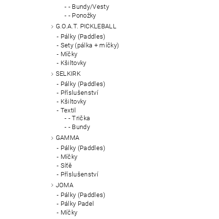
- Bundy/Vesty
- Ponožky
G.O.A.T. PICKLEBALL
Pálky (Paddles)
Sety (pálka + míčky)
Míčky
Kšiltovky
SELKIRK
Pálky (Paddles)
Příslušenství
Kšiltovky
Textil
- Trička
- Bundy
GAMMA
Pálky (Paddles)
Míčky
Síťě
Příslušenství
JOMA
Pálky (Paddles)
Pálky Padel
Míčky