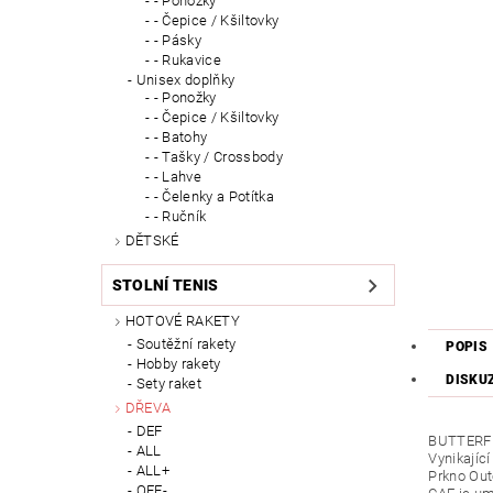
- Ponožky
- Čepice / Kšiltovky
- Pásky
- Rukavice
Unisex doplňky
- Ponožky
- Čepice / Kšiltovky
- Batohy
- Tašky / Crossbody
- Lahve
- Čelenky a Potítka
- Ručník
DĚTSKÉ
STOLNÍ TENIS
HOTOVÉ RAKETY
Soutěžní rakety
POPIS
Hobby rakety
DISKU
Sety raket
DŘEVA
DEF
BUTTERF
ALL
Vynikající
ALL+
Prkno Out
OFF-