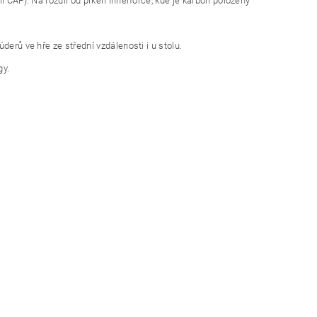
l CAF). Na rozdíl od prken Innerforce, kde je karbon položený
derů ve hře ze střední vzdálenosti i u stolu.
gy.