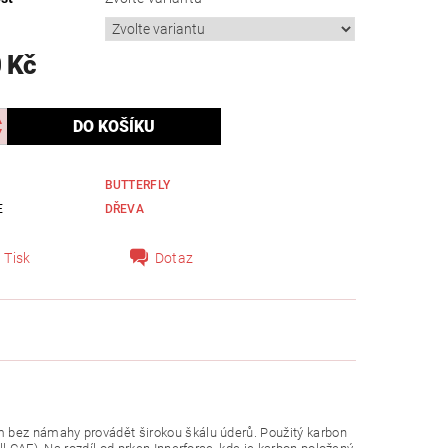
 Kč
BUTTERFLY
E
DŘEVA
Tisk
Dotaz
m bez námahy provádět širokou škálu úderů. Použitý karbon