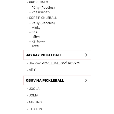
PROKENNEX
Pálky (Paddles)
Příslušenství
CORE PICKLEBALL
Pálky (Paddles)
Míčky
Síťě
Láhve
Kšiltovky
Textil
JAYKAY PICKLEBALL
JAYKAY PICKLEBALLOVÝ POVRCH
SÍŤĚ
OBUV NA PICKLEBALL
JOOLA
JOMA
MIZUNO
TEUTON