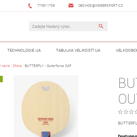
775911758
OBCHOD@WEBERSPORT.CZ
TECHNOLOGIE UA
TABULKA VELIKOSTÍ UA
VELKOOBC
í tenis
Dřeva
BUTTERFLY - Outerforce CAF
BU
A
OU
BUTTERFL
Dostupno