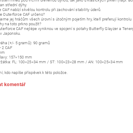
stěn ihned pod vrchní dřevěnou dýhou, tak jako u klasických prken (např. Bol
an střední dýhy.
 CAF nabízí skvělou kontrolu při zachování stability úderů.
je Outerforce CAF určeno?
me jej hráčům všech úrovní s útočným pojetím hry, kteří preferují kontrolu ú
hy na toto prkno použít?
terforce CAF nejlépe vyniknou ve spojení s potahy Butterfly Glayzer a Tener
v Japonsku.
 váha (+/- 5 gramů): 90 gramů
+ 2 CAF
 mm
hlavy: 157×150 mm
ržátka: FL: 100×25×34 mm / ST: 100×23×28 mm / AN: 100×25×34 mm
í, kdo napíše příspěvek k této položce.
at komentář