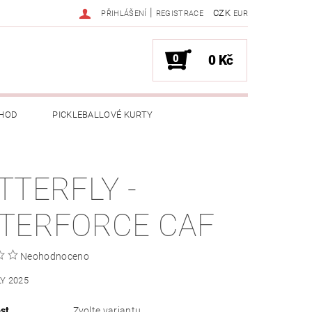
|
CZK
PŘIHLÁŠENÍ
REGISTRACE
EUR
0
0 Kč
HOD
PICKLEBALLOVÉ KURTY
TTERFLY -
TERFORCE CAF
Neohodnoceno
Y 2025
st
Zvolte variantu