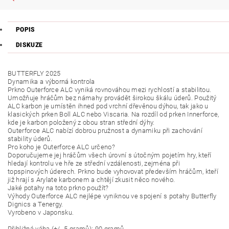
POPIS
DISKUZE
BUTTERFLY 2025
Dynamika a výborná kontrola
Prkno Outerforce ALC vyniká rovnováhou mezi rychlostí a stabilitou.
Umožňuje hráčům bez námahy provádět širokou škálu úderů. Použitý
ALC karbon je umístěn ihned pod vrchní dřevěnou dýhou, tak jako u
klasických prken Boll ALC nebo Viscaria. Na rozdíl od prken Innerforce,
kde je karbon položený z obou stran střední dýhy.
Outerforce ALC nabízí dobrou pružnost a dynamiku při zachování
stability úderů.
Pro koho je Outerforce ALC určeno?
Doporučujeme jej hráčům všech úrovní s útočným pojetím hry, kteří
hledají kontrolu ve hře ze střední vzdálenosti, zejména při
topspinových úderech. Prkno bude vyhovovat především hráčům, kteří
již hrají s Arylate karbonem a chtějí zkusit něco nového.
Jaké potahy na toto prkno použít?
Výhody Outerforce ALC nejlépe vyniknou ve spojení s potahy Butterfly
Dignics a Tenergy.
Vyrobeno v Japonsku.
Přibližná váha (+/- 5 gramů): 90 gramů