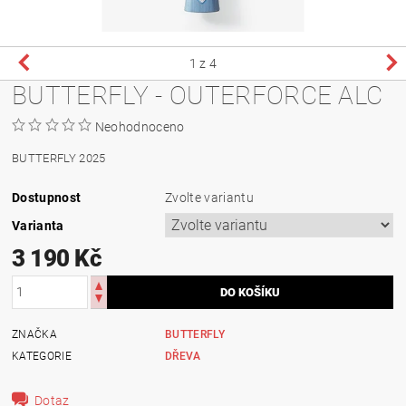
1
z 4
BUTTERFLY - OUTERFORCE ALC
Neohodnoceno
BUTTERFLY 2025
Dostupnost
Zvolte variantu
Varianta
3 190 Kč
ZNAČKA
BUTTERFLY
KATEGORIE
DŘEVA
Dotaz